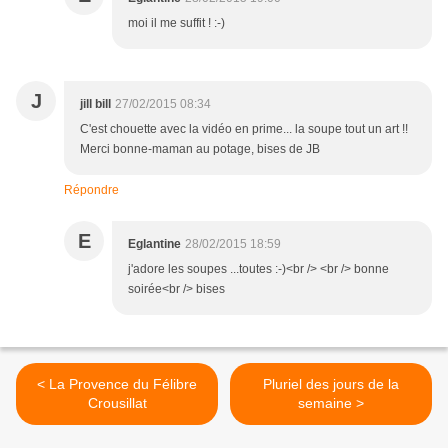
moi il me suffit ! :-)
J
jill bill
27/02/2015 08:34
C'est chouette avec la vidéo en prime... la soupe tout un art !!
Merci bonne-maman au potage, bises de JB
Répondre
E
Eglantine
28/02/2015 18:59
j'adore les soupes ...toutes :-)<br /> <br /> bonne
soirée<br /> bises
< La Provence du Félibre
Pluriel des jours de la
Crousillat
semaine >