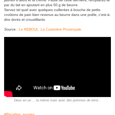
jaunes d’œufs et la crème. Faute de cette dernière, remplacez-la
par du lait en ajoutant en plus 50 g de beurre.
Servez tel quel avec quelques cuillerées à bouche de petits
croûtons de pain bien revenus au beurre dans une poêle, c’est-à-
dire dorés et croustillants.
Source :
Le REBOUL. La Cuisinière Provençale.
Deux en un ....la même mais avec des pommes de terre...
#Recettes, soupes