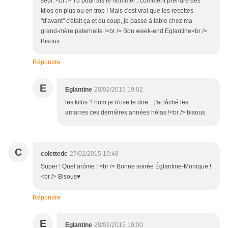
seul. <br /> Tu pourrais le nommer : comment prendre des
kilos en plus ou en trop ! Mais c'est vrai que les recettes
"d'avant" c'était ça et du coup, je passe à table chez ma
grand-mère paternelle !<br /> Bon week-end Eglantine<br />
Bisous
Répondre
E
Eglantine
28/02/2015 19:02
les kilos ? hum je n'ose te dire ...j'ai lâché les
amarres ces dernières années hélas !<br /> bisous
C
colettedc
27/02/2015 19:48
Super ! Quel arôme ! <br /> Bonne soirée Églantine-Monique !
<br /> Bisous♥
Répondre
E
Eglantine
28/02/2015 19:00