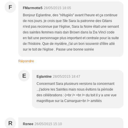
F
FMarmotte5
28/05/2015 18:05
Bonjour Eglantine, des "réfugiés" avant l'heure et ça continue
de nos jours. je crois que Ste Sara la patronne des Gitans
n'est pas reconnue par l'église, Sara la Noire était une servant
des saintes femmes mais dan Brown dans la Da Vinci code
en fait une personnage plus important et centrale pour la suite
de l'histoire. Que de mystère, j'ai un bon souvenir d'être allé
sur le toit de l'église . Passe une bonne soirée
Répondre
E
Eglantine
28/05/2015 18:47
Concernant Sara plusieurs versions la concernant
...j'adore les Saintes mais nous évitons la période
des célébrations :-)<br /> <br /> du toit il y a une vue
magnifique sur la Camargue<br /> amitiés
R
Renee
26/05/2015 15:10