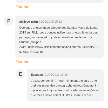
Répondre
P
philippe zwirn
01/06/2015 15:32
Quelques photos du pelerinage des Saintes-Marie de la mer
2015 sur Flickr, vous pouvez utiliser ces photos, télécharger,
partager, imprimer, etc... juste en mentionnant le nom de
l'auteur (philippe
Zwirn).https://www.flickr.com/photos/philippemaurice/sets/721
57653814303915
Répondre
E
Eglantine
01/06/2015 15:36
c'est super gentil :-) merci infiniment ...je suis d'une
part très mauvaise photographe et deuxièmement
...je n'ai pas toujours les photos adéquates et j'aime
que mes articles soient illustrés ! merci encore !