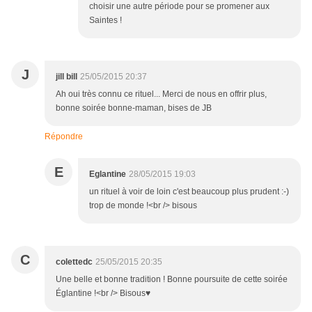
choisir une autre période pour se promener aux
Saintes !
J
jill bill
25/05/2015 20:37
Ah oui très connu ce rituel... Merci de nous en offrir plus,
bonne soirée bonne-maman, bises de JB
Répondre
E
Eglantine
28/05/2015 19:03
un rituel à voir de loin c'est beaucoup plus prudent :-)
trop de monde !<br /> bisous
C
colettedc
25/05/2015 20:35
Une belle et bonne tradition ! Bonne poursuite de cette soirée
Églantine !<br /> Bisous♥