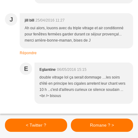
J
jill bill
25/04/2016 11:27
Ah oui alors, louons avec du triple vitrage et air conditionné
pour fenêtres fermées garder durant ce séjour provençal...
merci arrière-bonne-maman, bises de J
Répondre
E
Eglantine
06/05/2016 15:15
double vitrage lol ça serait dommage ....les soirs
d'été en principe les cigales arretent leur chant vers
10 h ...c'est d'ailleurs curieux ce silence soudain ...
<br /> bisous
< Twitter ?
Romane ? >