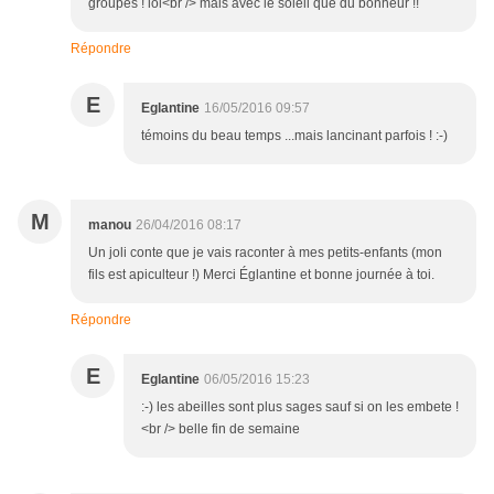
groupés ! lol<br /> mais avec le soleil que du bonheur !!
Répondre
E
Eglantine
16/05/2016 09:57
témoins du beau temps ...mais lancinant parfois ! :-)
M
manou
26/04/2016 08:17
Un joli conte que je vais raconter à mes petits-enfants (mon
fils est apiculteur !) Merci Églantine et bonne journée à toi.
Répondre
E
Eglantine
06/05/2016 15:23
:-) les abeilles sont plus sages sauf si on les embete !
<br /> belle fin de semaine