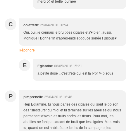
merci :-) et belle journée
C
colettedc
25/04/2016 16:54
Oui, oui, je connais le bruit des cigales et j'♥ bien, aussi,
Monique ! Bonne fin d'après-midi et douce soirée ! Bisous♥
Répondre
E
Eglantine
06/05/2016 15:21
a petite dose ...c'est l'été qui est là !<br /> bisous
P
pimprenelle
25/04/2016 16:48
Hep Eglantine, tu nous parles des cigales qui sont le poison
des "siesteurs" du midi et tu termines sur les abeilles qui nous
permettent d'avoir les fruits après les fleurs. Pour moi, les
abeilles ne font pas autant de bruit que les cigales. Mais vois-
tu, quand on est habitué aux bruits de la campagne, les