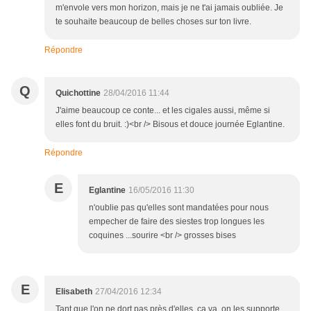
m'envole vers mon horizon, mais je ne t'ai jamais oubliée. Je
te souhaite beaucoup de belles choses sur ton livre.
Répondre
Q
Quichottine
28/04/2016 11:44
J'aime beaucoup ce conte... et les cigales aussi, même si
elles font du bruit. :)<br /> Bisous et douce journée Eglantine.
Répondre
E
Eglantine
16/05/2016 11:30
n'oublie pas qu'elles sont mandatées pour nous
empecher de faire des siestes trop longues les
coquines ...sourire <br /> grosses bises
E
Elisabeth
27/04/2016 12:34
Tant que l'on ne dort pas près d'elles, ça va, on les supporte