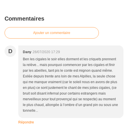
Commentaires
Ajouter un commentaire
D
Dany
28/07/2020 17:29
Ben les cigales le soir elles dorment et les criquets prennent
la relève... mais pourquoi commencer par les cigales et finir
par les abeilles, tant pis le conte est mignon quand même.
Exilée depuis trente ans loin de mes Alpilles, la seule chose
qui me manque vraiment (car le soleil nous en avons de plus
en plus) ce sont justement le chant de mes jolies cigales, (ce
bruit soit disant infernal pour certains estrangers mais
merveilleux pour tout provençal qui se respecte) au moment
le plus chaud, allongée à l’ombre d’un grand pin ou sous une
tonnelle...
Répondre