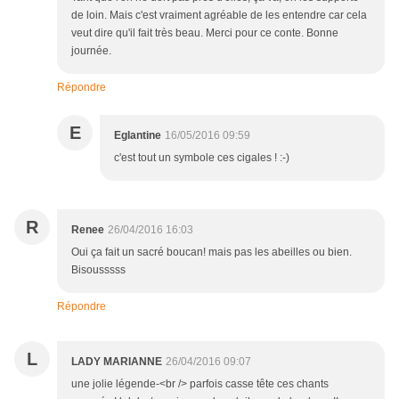
de loin. Mais c'est vraiment agréable de les entendre car cela
veut dire qu'il fait très beau. Merci pour ce conte. Bonne
journée.
Répondre
E
Eglantine
16/05/2016 09:59
c'est tout un symbole ces cigales ! :-)
R
Renee
26/04/2016 16:03
Oui ça fait un sacré boucan! mais pas les abeilles ou bien.
Bisousssss
Répondre
L
LADY MARIANNE
26/04/2016 09:07
une jolie légende-<br /> parfois casse tête ces chants