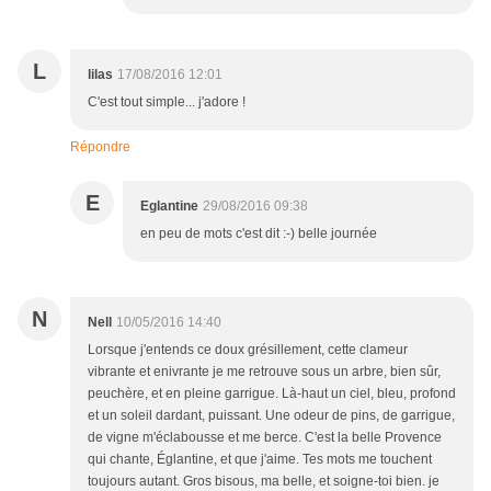
L
lilas
17/08/2016 12:01
C'est tout simple... j'adore !
Répondre
E
Eglantine
29/08/2016 09:38
en peu de mots c'est dit :-) belle journée
N
Nell
10/05/2016 14:40
Lorsque j'entends ce doux grésillement, cette clameur
vibrante et enivrante je me retrouve sous un arbre, bien sûr,
peuchère, et en pleine garrigue. Là-haut un ciel, bleu, profond
et un soleil dardant, puissant. Une odeur de pins, de garrigue,
de vigne m'éclabousse et me berce. C'est la belle Provence
qui chante, Églantine, et que j'aime. Tes mots me touchent
toujours autant. Gros bisous, ma belle, et soigne-toi bien. je