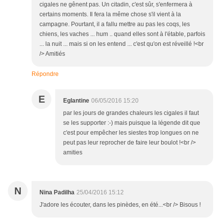
cigales ne gênent pas. Un citadin, c'est sûr, s'enfermera à
certains moments. Il fera la même chose s'il vient à la
campagne. Pourtant, il a fallu mettre au pas les coqs, les
chiens, les vaches ... hum .. quand elles sont à l'étable, parfois
... la nuit ... mais si on les entend ... c'est qu'on est réveillé !<br
/> Amitiés
Répondre
E
Eglantine
06/05/2016 15:20
par les jours de grandes chaleurs les cigales il faut
se les supporter :-) mais puisque la légende dit que
c'est pour empêcher les siestes trop longues on ne
peut pas leur reprocher de faire leur boulot !<br />
amities
N
Nina Padilha
25/04/2016 15:12
J'adore les écouter, dans les pinèdes, en été...<br /> Bisous !