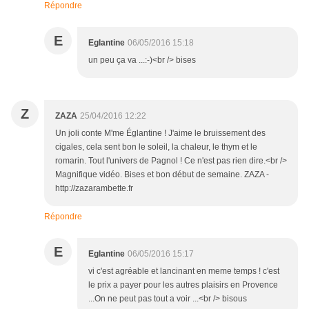
Répondre
E
Eglantine
06/05/2016 15:18
un peu ça va ...:-)<br /> bises
Z
ZAZA
25/04/2016 12:22
Un joli conte M'me Églantine ! J'aime le bruissement des
cigales, cela sent bon le soleil, la chaleur, le thym et le
romarin. Tout l'univers de Pagnol ! Ce n'est pas rien dire.<br />
Magnifique vidéo. Bises et bon début de semaine. ZAZA -
http://zazarambette.fr
Répondre
E
Eglantine
06/05/2016 15:17
vi c'est agréable et lancinant en meme temps ! c'est
le prix a payer pour les autres plaisirs en Provence
...On ne peut pas tout a voir ...<br /> bisous