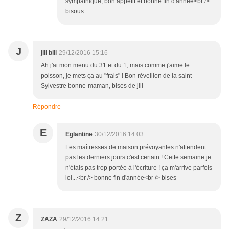
sympathique, bon appétit et bonne fin d'année<br />
bisous
J
jill bill
29/12/2016 15:16
Ah j'ai mon menu du 31 et du 1, mais comme j'aime le
poisson, je mets ça au "frais" ! Bon réveillon de la saint
Sylvestre bonne-maman, bises de jill
Répondre
E
Eglantine
30/12/2016 14:03
Les maîtresses de maison prévoyantes n'attendent
pas les derniers jours c'est certain ! Cette semaine je
n'étais pas trop portée à l'écriture ! ça m'arrive parfois
lol...<br /> bonne fin d'année<br /> bises
Z
ZAZA
29/12/2016 14:21