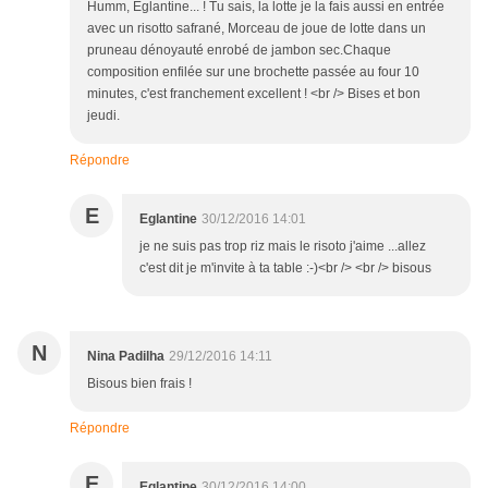
Humm, Églantine... ! Tu sais, la lotte je la fais aussi en entrée
avec un risotto safrané, Morceau de joue de lotte dans un
pruneau dénoyauté enrobé de jambon sec.Chaque
composition enfilée sur une brochette passée au four 10
minutes, c'est franchement excellent ! <br /> Bises et bon
jeudi.
Répondre
E
Eglantine
30/12/2016 14:01
je ne suis pas trop riz mais le risoto j'aime ...allez
c'est dit je m'invite à ta table :-)<br /> <br /> bisous
N
Nina Padilha
29/12/2016 14:11
Bisous bien frais !
Répondre
E
Eglantine
30/12/2016 14:00