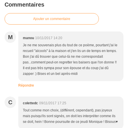
Commentaires
Ajouter un commentaire
M
manou
10/11/2017 14:20
Je ne me souvenais plus du tout de ce poème, pourtant j'ai le
recueil "alcools" à la maison et j'en lis un de temps en temps.
Bon j'ai dû trouver que celui-là ne me correspondait
pas...comment peut-on regretter les baisers que l'on donne !!
Il est pas très sympa pour son épouse et du coup j'ai dû
zapper :) Bises et un bel après-midi
Répondre
C
colettedc
09/11/2017 17:25
Tout comme mon choix, (différent, cependant), pas joyeux
mais puisqu'ils sont signés, on doit les interpréter comme ils
se doit, hein ! Bonne poursuite de ce jeudi Monique ! Bisous♥