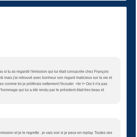
pas si tu as regardé l'émission qui lui était consacrée chez François
b mais j'ai retrouvé avec bonheur son regard malicieux sur la vie et
res comme toi je préférais nettement l'écouter .<br /> Oui il n'a pas
l'hommage qui lui a été rendu par le président était tres beau et
émission et je le regrette . je vais voir si je peux en replay. Toutes ses