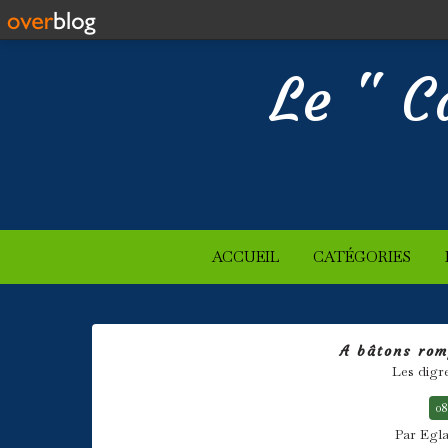
Le " C
ACCUEIL
CATÉGORIES
A bâtons rom
Les digr
08
Par Egla