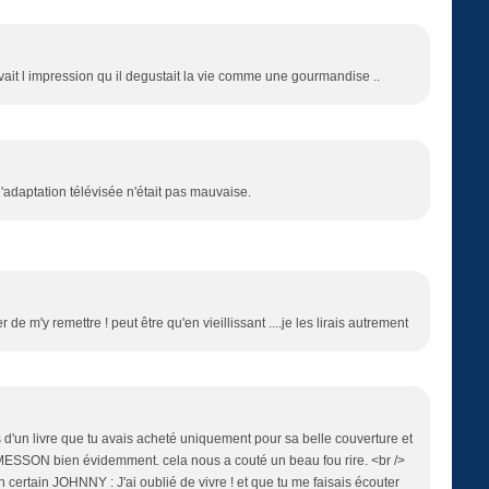
 avait l impression qu il degustait la vie comme une gourmandise ..
l'adaptation télévisée n'était pas mauvaise.
r de m'y remettre ! peut être qu'en vieillissant ....je les lirais autrement
d'un livre que tu avais acheté uniquement pour sa belle couverture et
MESSON bien évidemment. cela nous a couté un beau fou rire. <br />
n certain JOHNNY : J'ai oublié de vivre ! et que tu me faisais écouter