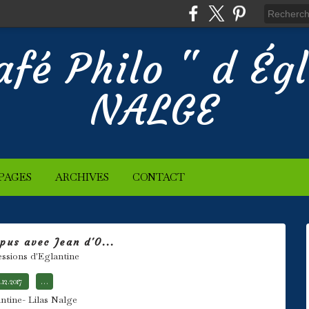
afé Philo " d Ég
NALGE
PAGES
ARCHIVES
CONTACT
pus avec Jean d'O...
essions d'Eglantine
.12.2017
…
ntine- Lilas Nalge