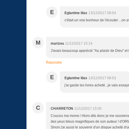
E
Eglantine lilas
13/12/2017 08:54
c'était un vrai bonheur de l'écouter ...on
M
marizou
11/12/2017 15:14
J'avais beaucoup apprécié "Au plaisir de Dieu" et 
Répondre
E
Eglantine lilas
13/12/2017 08:53
j'ai garde les livres acheté...je vais essaye
C
CHARRETON
11/12/2017 15:05
Coucou ma momo ! Alors dits donc je me souviens 
des yeux bleus magnifiques de son auteur ! d'OR
Sinon j'ai aussi le souvenir d'un disque acheté d'u