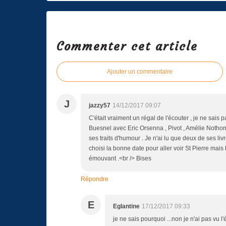
Commenter cet article
Ajouter un commentaire
J
jazzy57
14/12/2017 09:07
C'était vraiment un régal de l'écouter , je ne sais 
Buesnel avec Eric Orsenna , Pivot , Amélie Nothom
ses traits d'humour . Je n'ai lu que deux de ses liv
choisi la bonne date pour aller voir St Pierre mais 
émouvant .<br /> Bises
Répondre
E
Eglantine
17/12/2017 09:33
je ne sais pourquoi ...non je n'ai pas vu l'