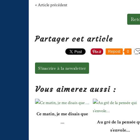
« Article précédent
Reto
Partager cet article
Repost
0
S'inscrire à la newsletter
Vous aimerez aussi :
Ce matin, je me disais que
…
Au gré de la pensée q
s’envole…