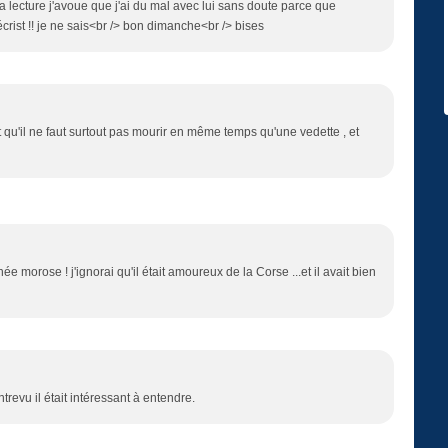
a lecture j'avoue que j'ai du mal avec lui sans doute parce que
écrist !! je ne sais<br /> bon dimanche<br /> bises
dit qu'il ne faut surtout pas mourir en même temps qu'une vedette , et
ée morose ! j'ignorai qu'il était amoureux de la Corse ...et il avait bien
entrevu il était intéressant à entendre.