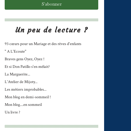
Un peu de lecture ?
93 cœurs pour un Mariage et des rêves d'enfants
" A L'Ecoute"
Braves gens Oyez, Oyez !
Et si Don Patillo s'en mêlait?
La Marguerite...
L'Atelier de Mijoty...
Les métiers improbables...
Mon blog en demi-sommeil !
Mon blog....en sommeil
Un livre ?