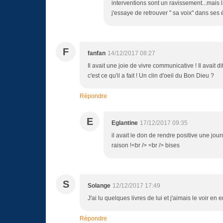
interventions sont un ravissement...mais l
j'essaye de retrouver " sa voix" dans ses 
F
fanfan
14/12/2017 08:27
Il avait une joie de vivre communicative ! Il avait 
c'est ce qu'il a fait ! Un clin d'oeil du Bon Dieu ?
Répondre
E
Eglantine
17/12/2017 09:35
il avait le don de rendre positive une journ
raison !<br /> <br /> bises
S
Solange
12/12/2017 17:49
J'ai lu quelques livres de lui et j'aimais le voir en 
Répondre