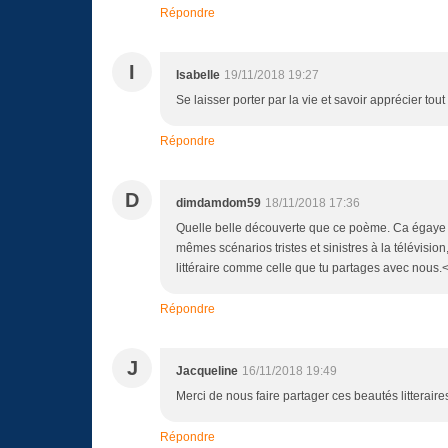
Répondre
I
Isabelle
19/11/2018 19:27
Se laisser porter par la vie et savoir apprécier t
Répondre
D
dimdamdom59
18/11/2018 17:36
Quelle belle découverte que ce poème. Ca égaye u
mêmes scénarios tristes et sinistres à la télévisi
littéraire comme celle que tu partages avec nous.
Répondre
J
Jacqueline
16/11/2018 19:49
Merci de nous faire partager ces beautés litteraire
Répondre