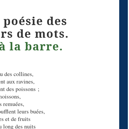
 poésie des
rs de mots.
à la barre.
u des collines,
nt aux ravines,
nt des poissons ;
moissons,
s remuées,
ufflent leurs buées,
s et de fruits
u long des nuits