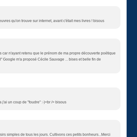
 oeuvres qu'on trouve sur internet, avant c'était mes livres ! bisous
s car n'ayant retenu que le prénom de ma propre découverte poétique
el" Google m'a proposé Cécile Sauvage ... bises et belle fin de
la j'ai un coup de "foudre" :-)<br /> bisous
irs simples de tous les jours. Cultivons ces petits bonheurs...Merci