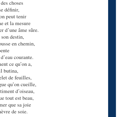
 des choses
e définir,
on peut tenir
me et la mesure
r d’une âme sûre.
 son destin,
pousse en chemin,
pente
 d’eau courante.
ent ce qu’on a,
l butina,
let de feuilles,
gue qu’on cueille,
timent d’oiseau,
ue tout est beau,
mer que sa joie
hèvre de soie.