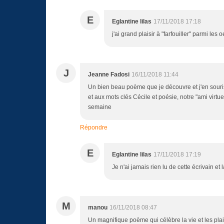
E
Eglantine lilas
17/11/2018 17:18
j'ai grand plaisir à "farfouiller" parmi les
J
Jeanne Fadosi
16/11/2018 11:44
Un bien beau poème que je découvre et j'en souri
et aux mots clés Cécile et poésie, notre "ami virtu
semaine
Répondre
E
Eglantine lilas
17/11/2018 17:19
Je n'ai jamais rien lu de cette écrivain et 
M
manou
16/11/2018 08:47
Un magnifique poème qui célèbre la vie et les plais