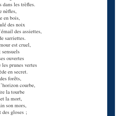
 dans les trèfles.
 nèfles,
e en bois,
ulé des noix
’émail des assiettes,
e sarriettes.
mour est cruel,
 sensuels
ses ouvertes
les prunes vertes
ède en secret.
es forêts,
l’horizon courbe,
re la tourbe
et la mort,
ain son mors,
t des gloses ;