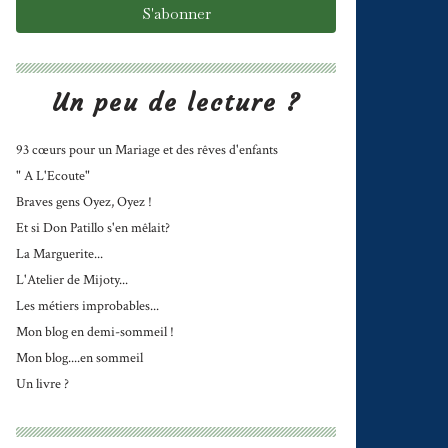
Un peu de lecture ?
93 cœurs pour un Mariage et des rêves d'enfants
" A L'Ecoute"
Braves gens Oyez, Oyez !
Et si Don Patillo s'en mêlait?
La Marguerite...
L'Atelier de Mijoty...
Les métiers improbables...
Mon blog en demi-sommeil !
Mon blog....en sommeil
Un livre ?