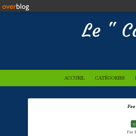
Le " C
ACCUEIL
CATÉGORIES
Voe
15
Par 