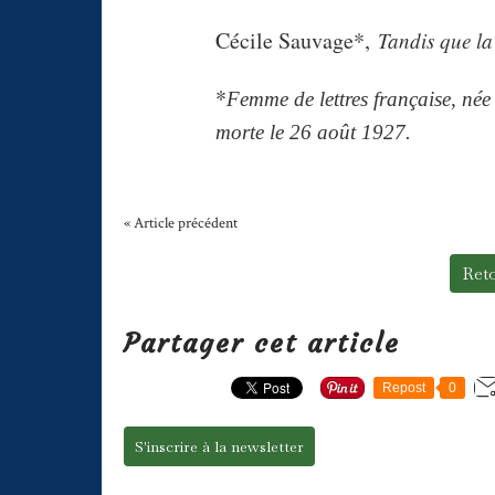
Cécile Sauvage*,
Tandis que la
*
Femme de lettres française, née
morte le 26 août 1927.
« Article précédent
Reto
Partager cet article
Repost
0
S'inscrire à la newsletter