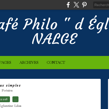
afé Philo " d Ég
NALGE
PAGES
ARCHIVES
CONTACT
ux simples
Poésies
.11.2018
…
Eglantine Lilas