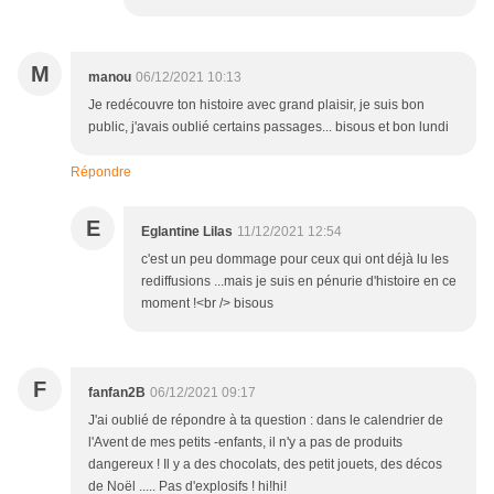
M
manou
06/12/2021 10:13
Je redécouvre ton histoire avec grand plaisir, je suis bon
public, j'avais oublié certains passages... bisous et bon lundi
Répondre
E
Eglantine Lilas
11/12/2021 12:54
c'est un peu dommage pour ceux qui ont déjà lu les
rediffusions ...mais je suis en pénurie d'histoire en ce
moment !<br /> bisous
F
fanfan2B
06/12/2021 09:17
J'ai oublié de répondre à ta question : dans le calendrier de
l'Avent de mes petits -enfants, il n'y a pas de produits
dangereux ! Il y a des chocolats, des petit jouets, des décos
de Noël ..... Pas d'explosifs ! hi!hi!