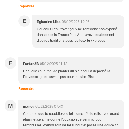
Répondre
E
Eglantine Lilas
06/12/2025 10:06
Coucou ! Les Provençaux ne l'ont donc pas exporté
dans toute la France ? :-) Vous avez certainement
d'autres traditions aussi belles.<br /> bisous
F
Fanfan2B
05/12/2025 11:43
Une jolie coutume, de planter du blé et qui a dépassé la
Provence.. je ne savais pas pour la suite. Bises
Répondre
M
manou
05/12/2025 07:43
Contente que tu republies ce joli conte...Je le relis avec grand
plaisir et cela me donne l'occasion de venir ici pour
t'embrasser. Prends soin de toi surtout et passe une douce fin