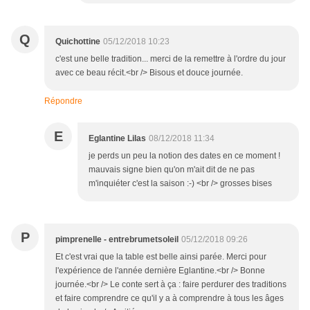
Q
Quichottine
05/12/2018 10:23
c'est une belle tradition... merci de la remettre à l'ordre du jour
avec ce beau récit.<br /> Bisous et douce journée.
Répondre
E
Eglantine Lilas
08/12/2018 11:34
je perds un peu la notion des dates en ce moment !
mauvais signe bien qu'on m'ait dit de ne pas
m'inquiéter c'est la saison :-) <br /> grosses bises
P
pimprenelle - entrebrumetsoleil
05/12/2018 09:26
Et c'est vrai que la table est belle ainsi parée. Merci pour
l'expérience de l'année dernière Eglantine.<br /> Bonne
journée.<br /> Le conte sert à ça : faire perdurer des traditions
et faire comprendre ce qu'il y a à comprendre à tous les âges