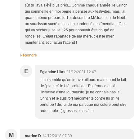
sûr si j'avais été plus près... Comme chaque année, le Grinch
qui sommeille en moi peine à penser aux festivités, mais j'ai
quand même préparé le 1er décembre MA tradition de Noël :
un saucisson sucré qui est un condensé des "mendiants", et
qui va sécher jusqu'au 25 pour pouvoir être coupé en
rondelles. C'était l'apanage de ma mère, c'est le mien
maintenant, et chacun l'attend !
Répondre
E
Eglantine Lilas
11/12/2021 12:47
il me semble qu'on trouve ailleurs maintenant le fait
de "planter" le blé...celui de l'Espérance est à
l'initiative d'une journaliste. je ne connais pas le
Grinch et je suis fort mécontente contre lui s'il te
perturbe ! dis lui de ma part que ma colère peut être
redoutable :-) grosses bises à toi
M
marine D
14/12/2018 07:39