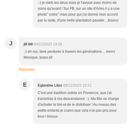
:-) je mets les deux mais je l'avoue avec moins de
soins qu'avant ! Sur FB, sur un site d'Arles il y a une
photo" volée" mais pour qui j'ai donné mon accord
par la suite, d'une belle plantation passée....bisous
J
jill bill
04/12/2025 18:26
;-) eh oui, faire perdurer à travers les générations.... merci
Monique, bises jill
Répondre
E
Eglantine Lilas
06/12/2025 10:21
C'est une tradition solide en Provence, que j'ai
transmise à ma descendance :-). Ma fille se charge
d'acheter le blé et de le distribuer ! Au niveau des
petits-enfants je crains que cela n'ai pas pris pour
tous ! bisous