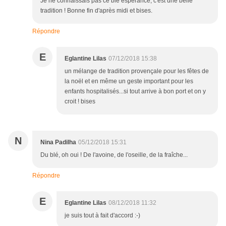
Je ne connaissais pas ce blé espérance, c'est une belle
tradition ! Bonne fin d'après midi et bises.
Répondre
E
Eglantine Lilas
07/12/2018 15:38
un mélange de tradition provençale pour les fêtes de
la noël et en même un geste important pour les
enfants hospitalisés...si tout arrive à bon port et on y
croit ! bises
N
Nina Padilha
05/12/2018 15:31
Du blé, oh oui ! De l'avoine, de l'oseille, de la fraîche...
Répondre
E
Eglantine Lilas
08/12/2018 11:32
je suis tout à fait d'accord :-)