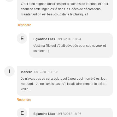
C'est bien mignon aussi ces petits sachets de feutrine, et c'est
chouette cette ingéniosité dans les idées de décorations,
maintenant on est beaucoup dans le plastique !
Répondre
E
Eglantine Lilas
19/12/2018 18:24
c'est ma fille qui s'était dévouée pour ces neveux et
sa niece :-)
I
Isabelle
13/12/2018 11:28
Je n'avais pas vu cet article... voilà pourquoi mon blé est tout
rabougri... Je ne savais pas qu'il fallait faire tremper le blé la
veille...
Répondre
E
Eglantine Lilas
19/12/2018 18:26