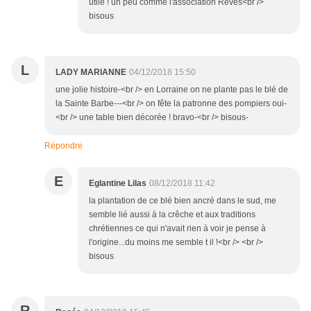
utile ! un peu comme l'association Rêves<br />
bisous
L
LADY MARIANNE
04/12/2018 15:50
une jolie histoire-<br /> en Lorraine on ne plante pas le blé de
la Sainte Barbe---<br /> on fête la patronne des pompiers oui-
<br /> une table bien décorée ! bravo-<br /> bisous-
Répondre
E
Eglantine Lilas
08/12/2018 11:42
la plantation de ce blé bien ancré dans le sud, me
semble lié aussi à la crêche et aux traditions
chrétiennes ce qui n'avait rien à voir je pense à
l'origine...du moins me semble t il !<br /> <br />
bisous
R