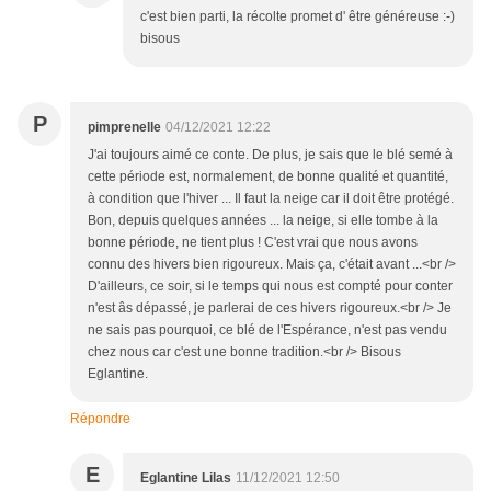
c'est bien parti, la récolte promet d' être généreuse :-)
bisous
P
pimprenelle
04/12/2021 12:22
J'ai toujours aimé ce conte. De plus, je sais que le blé semé à
cette période est, normalement, de bonne qualité et quantité,
à condition que l'hiver ... Il faut la neige car il doit être protégé.
Bon, depuis quelques années ... la neige, si elle tombe à la
bonne période, ne tient plus ! C'est vrai que nous avons
connu des hivers bien rigoureux. Mais ça, c'était avant ...<br />
D'ailleurs, ce soir, si le temps qui nous est compté pour conter
n'est âs dépassé, je parlerai de ces hivers rigoureux.<br /> Je
ne sais pas pourquoi, ce blé de l'Espérance, n'est pas vendu
chez nous car c'est une bonne tradition.<br /> Bisous
Eglantine.
Répondre
E
Eglantine Lilas
11/12/2021 12:50