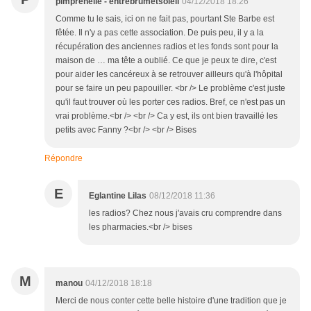
pimprenelle - entrebrumetsoleil
04/12/2018 18:26
Comme tu le sais, ici on ne fait pas, pourtant Ste Barbe est
fêtée. Il n'y a pas cette association. De puis peu, il y a la
récupération des anciennes radios et les fonds sont pour la
maison de … ma tête a oublié. Ce que je peux te dire, c'est
pour aider les cancéreux à se retrouver ailleurs qu'à l'hôpital
pour se faire un peu papouiller. <br /> Le problème c'est juste
qu'il faut trouver où les porter ces radios. Bref, ce n'est pas un
vrai problème.<br /> <br /> Ca y est, ils ont bien travaillé les
petits avec Fanny ?<br /> <br /> Bises
Répondre
E
Eglantine Lilas
08/12/2018 11:36
les radios? Chez nous j'avais cru comprendre dans
les pharmacies.<br /> bises
M
manou
04/12/2018 18:18
Merci de nous conter cette belle histoire d'une tradition que je