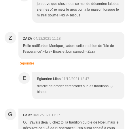
je trouve que chez nous ce moi de décembre fait des
siennes :-) je mets le gros pull à la maison lorsque le
mistral souffle !<br /> bisous
Z
ZAZA
04/12/2021 11:18
Belle rediffusion Monique, j'adore cette tradition de "blé de
l'espérance".<br /> Bises et bon samedi - Zaza
Répondre
E
Eglantine Lilas
11/12/2021 12:47
difficile de broder et rebroder sur les traditions :-)
bisous
G
Galet
04/12/2021 11:17
Oui, j'avais déjà lu chez toi la tradition du blé de Noël, mais je
découvre ce "Blé de l'Espérance". J'en aurai acheté à coup