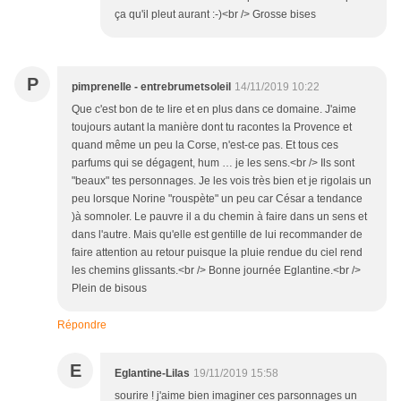
ça qu'il pleut aurant :-)<br /> Grosse bises
P
pimprenelle - entrebrumetsoleil
14/11/2019 10:22
Que c'est bon de te lire et en plus dans ce domaine. J'aime
toujours autant la manière dont tu racontes la Provence et
quand même un peu la Corse, n'est-ce pas. Et tous ces
parfums qui se dégagent, hum … je les sens.<br /> Ils sont
"beaux" tes personnages. Je les vois très bien et je rigolais un
peu lorsque Norine "rouspète" un peu car César a tendance
)à somnoler. Le pauvre il a du chemin à faire dans un sens et
dans l'autre. Mais qu'elle est gentille de lui recommander de
faire attention au retour puisque la pluie rendue du ciel rend
les chemins glissants.<br /> Bonne journée Eglantine.<br />
Plein de bisous
Répondre
E
Eglantine-Lilas
19/11/2019 15:58
sourire ! j'aime bien imaginer ces parsonnages un