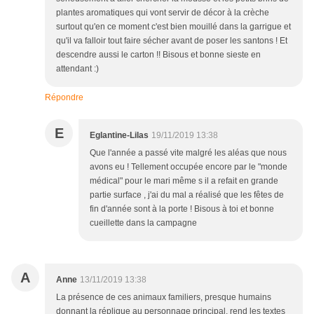
plantes aromatiques qui vont servir de décor à la crèche
surtout qu'en ce moment c'est bien mouillé dans la garrigue et
qu'il va falloir tout faire sécher avant de poser les santons ! Et
descendre aussi le carton !! Bisous et bonne sieste en
attendant :)
Répondre
E
Eglantine-Lilas
19/11/2019 13:38
Que l'année a passé vite malgré les aléas que nous
avons eu ! Tellement occupée encore par le "monde
médical" pour le mari même s il a refait en grande
partie surface , j'ai du mal a réalisé que les fêtes de
fin d'année sont à la porte ! Bisous à toi et bonne
cueillette dans la campagne
A
Anne
13/11/2019 13:38
La présence de ces animaux familiers, presque humains
donnant la réplique au personnage principal, rend les textes