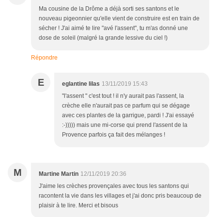
Ma cousine de la Drôme a déjà sorti ses santons et le
nouveau pigeonnier qu'elle vient de construire est en train de
sécher ! J'ai aimé te lire "avé l'assent", tu m'as donné une
dose de soleil (malgré la grande lessive du ciel !)
Répondre
E
eglantine lilas
13/11/2019 15:43
"l'assent " c'est tout ! il n'y aurait pas l'assent, la
crèche elle n'aurait pas ce parfum qui se dégage
avec ces plantes de la garrigue, pardi ! J'ai essayé
:-))))) mais une mi-corse qui prend l'assent de la
Provence parfois ça fait des mélanges !
M
Martine Martin
12/11/2019 20:36
J'aime les crèches provençales avec tous les santons qui
racontent la vie dans les villages et j'ai donc pris beaucoup de
plaisir à te lire. Merci et bisous