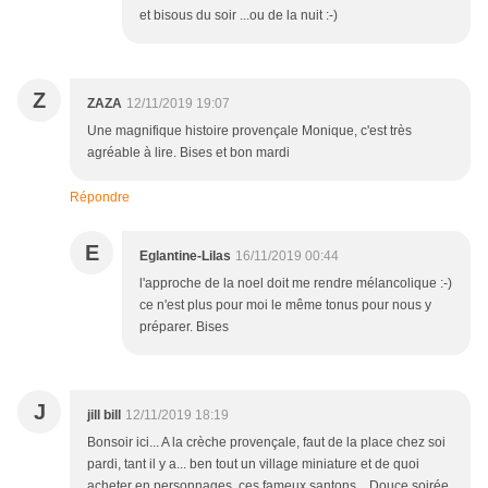
et bisous du soir ...ou de la nuit :-)
Z
ZAZA
12/11/2019 19:07
Une magnifique histoire provençale Monique, c'est très
agréable à lire. Bises et bon mardi
Répondre
E
Eglantine-Lilas
16/11/2019 00:44
l'approche de la noel doit me rendre mélancolique :-)
ce n'est plus pour moi le même tonus pour nous y
préparer. Bises
J
jill bill
12/11/2019 18:19
Bonsoir ici... A la crèche provençale, faut de la place chez soi
pardi, tant il y a... ben tout un village miniature et de quoi
acheter en personnages, ces fameux santons... Douce soirée,