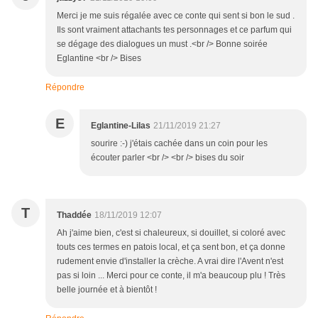
Merci je me suis régalée avec ce conte qui sent si bon le sud .
Ils sont vraiment attachants tes personnages et ce parfum qui
se dégage des dialogues un must .<br /> Bonne soirée
Eglantine <br /> Bises
Répondre
E
Eglantine-Lilas
21/11/2019 21:27
sourire :-) j'étais cachée dans un coin pour les
écouter parler <br /> <br /> bises du soir
T
Thaddée
18/11/2019 12:07
Ah j'aime bien, c'est si chaleureux, si douillet, si coloré avec
touts ces termes en patois local, et ça sent bon, et ça donne
rudement envie d'installer la crèche. A vrai dire l'Avent n'est
pas si loin ... Merci pour ce conte, il m'a beaucoup plu ! Très
belle journée et à bientôt !