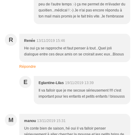
peu de l'autre temps :-) ça me permet de m'évader du
quoitien...médical ! :-) Je n'ai pas encore répondu à
ton mail mais promis je le fait très vite. Je t'embrasse
R
Renée
13/11/2019 15:46
He oui ça se rapproche et faut penser à tout...Quel joli
dialogue entre ces deux amis on se croirait avec eux...Bisous
Répondre
E
Eglantine-Lilas
19/11/2019 13:39
Il va falloir que je me secoue sérieusement !!!! c'est
important pour les enfants et petits enfants ! bisousss
M
manou
13/11/2019 15:31
Un conte bien de saison, hé oui il va falloir penser
sérieusement à aller chercher la mousse et les petits brins de