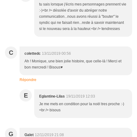
tu sais lorsque j'écris mes personnages prennent vie
:-)<br /> désolée d'avoir du abréger notre
communication...nous avons réussi à "bouter" le
syndic qui ne faisait rien...reste à savoir maintenant
si le nouveau sera à la hauteur.<br /> tendresses
C
colettedc
13/11/2019 00:56
Ah ! Monique, une bien jolie histoire, que celle-là ! Merci et
bon mercredi ! Bisous♥
Répondre
E
Eglantine-Lilas
19/11/2019 12:03
Je me mets en condition pour la noël tres proche :-)
<br /> bisous
G
Galet
12/11/2019 21:08