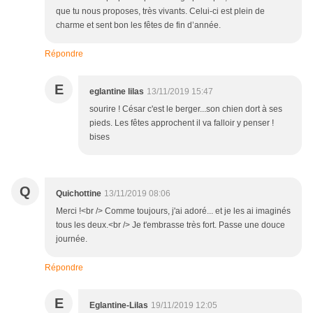
que tu nous proposes, très vivants. Celui-ci est plein de
charme et sent bon les fêtes de fin d’année.
Répondre
E
eglantine lilas
13/11/2019 15:47
sourire ! César c'est le berger...son chien dort à ses
pieds. Les fêtes approchent il va falloir y penser !
bises
Q
Quichottine
13/11/2019 08:06
Merci !<br /> Comme toujours, j'ai adoré... et je les ai imaginés
tous les deux.<br /> Je t'embrasse très fort. Passe une douce
journée.
Répondre
E
Eglantine-Lilas
19/11/2019 12:05