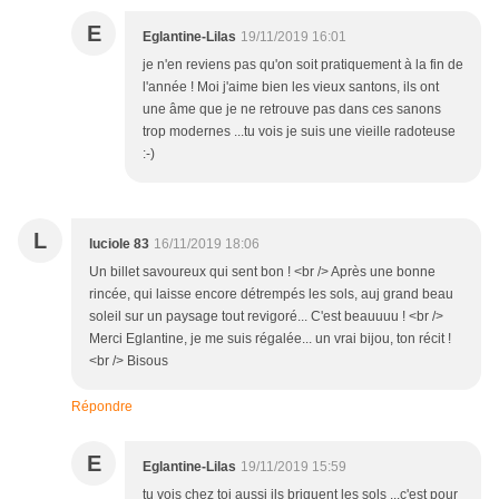
E
Eglantine-Lilas
19/11/2019 16:01
je n'en reviens pas qu'on soit pratiquement à la fin de
l'année ! Moi j'aime bien les vieux santons, ils ont
une âme que je ne retrouve pas dans ces sanons
trop modernes ...tu vois je suis une vieille radoteuse
:-)
L
luciole 83
16/11/2019 18:06
Un billet savoureux qui sent bon ! <br /> Après une bonne
rincée, qui laisse encore détrempés les sols, auj grand beau
soleil sur un paysage tout revigoré... C'est beauuuu ! <br />
Merci Eglantine, je me suis régalée... un vrai bijou, ton récit !
<br /> Bisous
Répondre
E
Eglantine-Lilas
19/11/2019 15:59
tu vois chez toi aussi ils briquent les sols ...c'est pour