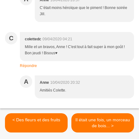
C’était moins héroïque que le piment ! Bonne soirée
Jill.
C
colettedc
09/04/2020 04:21
Mille et un bravos, Anne ! C'est tout à fait super à mon goût !
Bon jeudi ! Bisous♥
Répondre
A
Anne
10/04/2020 20:32
Amitiés Colette.
< Des fleurs et des fruits
Il était une fois, un morceau
de bois... >