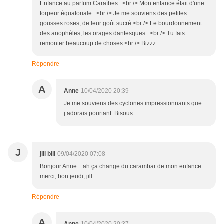
Enfance au parfum Caraïbes...<br /> Mon enfance était d'une
torpeur équatoriale...<br /> Je me souviens des petites
gousses roses, de leur goût sucré.<br /> Le bourdonnement
des anophèles, les orages dantesques...<br /> Tu fais
remonter beaucoup de choses.<br /> Bizzz
Répondre
A
Anne
10/04/2020 20:39
Je me souviens des cyclones impressionnants que
j’adorais pourtant. Bisous
J
jill bill
09/04/2020 07:08
Bonjour Anne... ah ça change du carambar de mon enfance...
merci, bon jeudi, jill
Répondre
A
Anne
10/04/2020 20:37