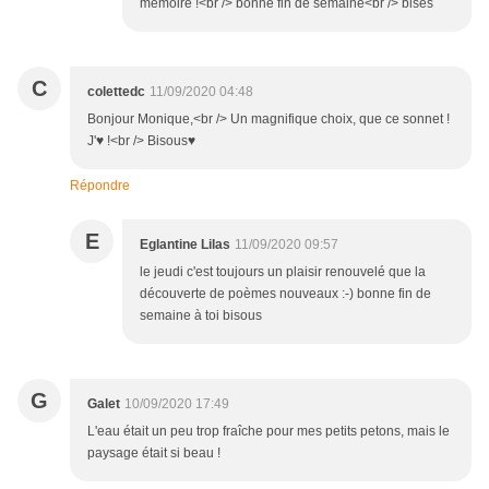
mémoire !<br /> bonne fin de semaine<br /> bises
C
colettedc
11/09/2020 04:48
Bonjour Monique,<br /> Un magnifique choix, que ce sonnet !
J'♥ !<br /> Bisous♥
Répondre
E
Eglantine Lilas
11/09/2020 09:57
le jeudi c'est toujours un plaisir renouvelé que la
découverte de poèmes nouveaux :-) bonne fin de
semaine à toi bisous
G
Galet
10/09/2020 17:49
L'eau était un peu trop fraîche pour mes petits petons, mais le
paysage était si beau !