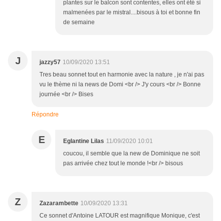
plantes sur le balcon sont contentes, elles ont été si
malmenées par le mistral....bisous à toi et bonne fin
de semaine
J
jazzy57
10/09/2020 13:51
Tres beau sonnet tout en harmonie avec la nature , je n'ai pas
vu le thème ni la news de Domi <br /> J'y cours <br /> Bonne
journée <br /> Bises
Répondre
E
Eglantine Lilas
11/09/2020 10:01
coucou, il semble que la new de Dominique ne soit
pas arrivée chez tout le monde !<br /> bisous
Z
Zazarambette
10/09/2020 13:31
Ce sonnet d'Antoine LATOUR est magnifique Monique, c'est