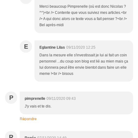
Merci beaucoup Pimprenelle (où est donc Nicolas ?
^^)<br /> Contente que vous suiviez mes articles.<br
/> A qui donc alors ce texte vous a fait penser ?<br />
Bel après-midi
E
Eglantine Lilas
09/11/2020 12:25
Dans la mesure elle s'investissait je lui ai fait un coin
personnel ...du coup son blog est lié au mien mais ça
lui donnera peut être envie bientot dans faire un elle
meme !<br /> bisous
P
pimprenelle
09/11/2020 09:43
J'y vais et te dis.
Répondre
R