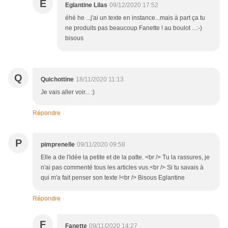
E
Eglantine Lilas
09/12/2020 17:52
éhé he ...j'ai un texte en instance...mais à part ça tu
ne produits pas beaucoup Fanette ! au boulot ...:-)
bisous
Q
Quichottine
18/11/2020 11:13
Je vais aller voir... :)
Répondre
P
pimprenelle
09/11/2020 09:58
Elle a de l'idée la petite et de la patte. <br /> Tu la rassures, je
n'ai pas commenté tous les articles vus.<br /> Si tu savais à
qui m'a fait penser son texte !<br /> Bisous Eglantine
Répondre
F
Fanette
09/11/2020 14:27