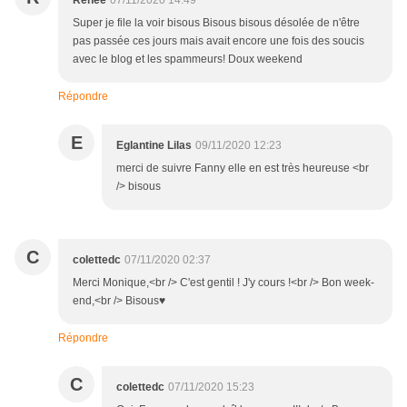
Renée
07/11/2020 14:49
Super je file la voir bisous Bisous bisous désolée de n'être
pas passée ces jours mais avait encore une fois des soucis
avec le blog et les spammeurs! Doux weekend
Répondre
E
Eglantine Lilas
09/11/2020 12:23
merci de suivre Fanny elle en est très heureuse <br
/> bisous
C
colettedc
07/11/2020 02:37
Merci Monique,<br /> C'est gentil ! J'y cours !<br /> Bon week-
end,<br /> Bisous♥
Répondre
C
colettedc
07/11/2020 15:23