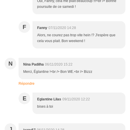
Oui, Fanny, cela me plaît beaucoup !!!<br /> Bonne
poursuite de ce samedi !
F
Fanny
07/11/2020 14:28
Alors, ne courez pas trop vite hein !? J'espère que
cela vous plait. Bon weekend !
N
Nina Padilha
06/11/2020 15:22
Merci, Églantine !<br /> Bon WE.<br /> Bizzz
Répondre
E
Eglantine Lilas
09/11/2020 12:22
bises à toi
J