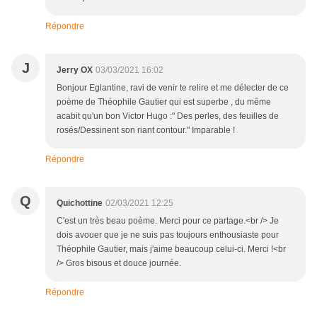
Répondre
J
Jerry OX
03/03/2021 16:02
Bonjour Eglantine, ravi de venir te relire et me délecter de ce
poème de Théophile Gautier qui est superbe , du même
acabit qu'un bon Victor Hugo :" Des perles, des feuilles de
rosés/Dessinent son riant contour." Imparable !
Répondre
Q
Quichottine
02/03/2021 12:25
C'est un très beau poème. Merci pour ce partage.<br /> Je
dois avouer que je ne suis pas toujours enthousiaste pour
Théophile Gautier, mais j'aime beaucoup celui-ci. Merci !<br
/> Gros bisous et douce journée.
Répondre