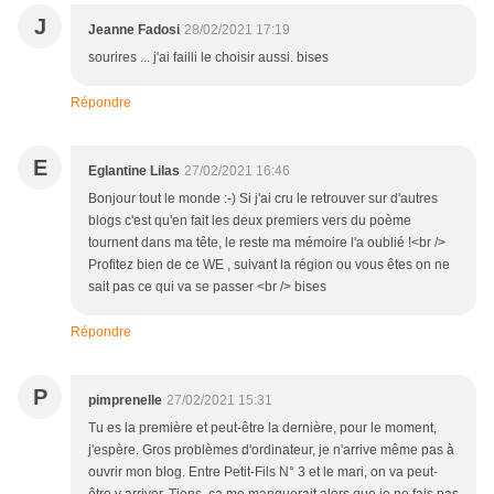
J
Jeanne Fadosi
28/02/2021 17:19
sourires ... j'ai failli le choisir aussi. bises
Répondre
E
Eglantine Lilas
27/02/2021 16:46
Bonjour tout le monde :-) Si j'ai cru le retrouver sur d'autres
blogs c'est qu'en fait les deux premiers vers du poème
tournent dans ma tête, le reste ma mémoire l'a oublié !<br />
Profitez bien de ce WE , suivant la région ou vous êtes on ne
sait pas ce qui va se passer <br /> bises
Répondre
P
pimprenelle
27/02/2021 15:31
Tu es la première et peut-être la dernière, pour le moment,
j'espère. Gros problèmes d'ordinateur, je n'arrive même pas à
ouvrir mon blog. Entre Petit-Fils N° 3 et le mari, on va peut-