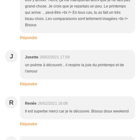
être y arriver. Tiens, ça me manquerait alors que je ne fais pas
grand-chose. Je crois que je repartais un peu. Le printemps
qui arrive ... peut-être.<br /> En tous cas, tu as fait un très
beau choix. Les comparaisons sont tellement imagées.<br />
Bisous
Répondre
J
Josette
26/02/2021 17:59
un poème à découvrir... il respire la joie du printemps et de
l'amour
Répondre
R
Renée
26/02/2021 16:08
Il est superbe merci car je le découvre. Bisous doux weekend
Répondre