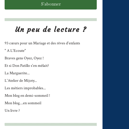
Un peu de lecture ?
93 cœurs pour un Mariage et des rêves d'enfants
" A L'Ecoute"
Braves gens Oyez, Oyez !
Et si Don Patillo s'en mêlait?
La Marguerite...
L'Atelier de Mijoty...
Les métiers improbables...
Mon blog en demi-sommeil !
Mon blog....en sommeil
Un livre ?