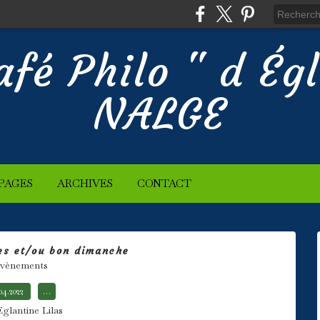
afé Philo " d Ég
NALGE
PAGES
ARCHIVES
CONTACT
es et/ou bon dimanche
vènements
.04.2022
…
Eglantine Lilas