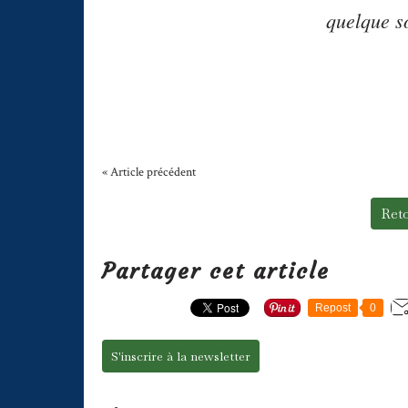
quelque so
« Article précédent
Reto
Partager cet article
Repost
0
S'inscrire à la newsletter