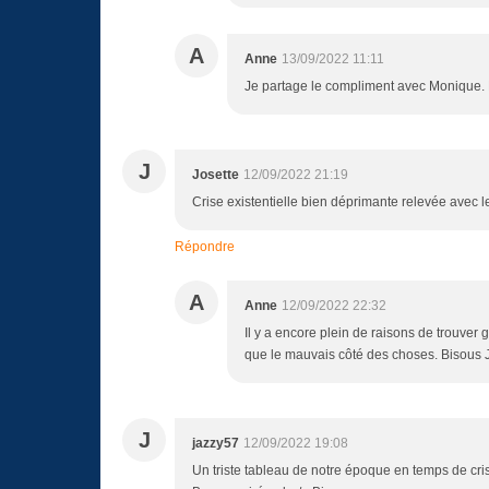
A
Anne
13/09/2022 11:11
Je partage le compliment avec Monique. 
J
Josette
12/09/2022 21:19
Crise existentielle bien déprimante relevée avec l
Répondre
A
Anne
12/09/2022 22:32
Il y a encore plein de raisons de trouver 
que le mauvais côté des choses. Bisous 
J
jazzy57
12/09/2022 19:08
Un triste tableau de notre époque en temps de crise