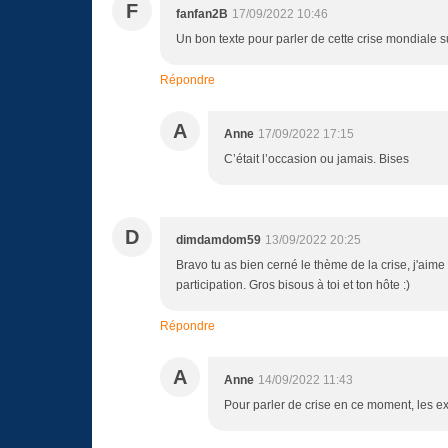
F
fanfan2B
17/09/2022 10:46
Un bon texte pour parler de cette crise mondiale s
Répondre
A
Anne
17/09/2022 17:15
C’était l’occasion ou jamais. Bises
D
dimdamdom59
13/09/2022 20:25
Bravo tu as bien cerné le thème de la crise, j'aime
participation. Gros bisous à toi et ton hôte :)
Répondre
A
Anne
14/09/2022 11:43
Pour parler de crise en ce moment, les