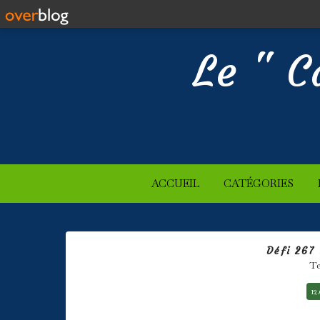
Le " C
ACCUEIL
CATÉGORIES
Défi 267 
Te
12