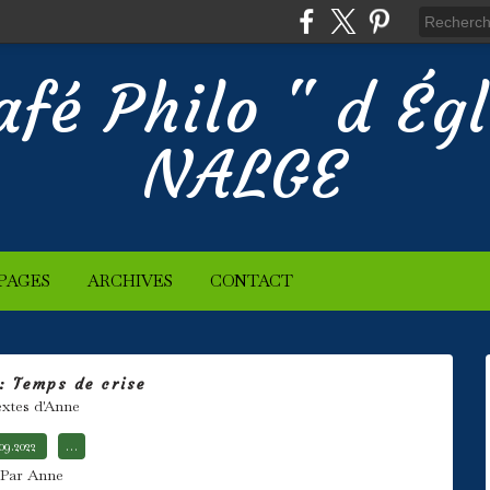
afé Philo " d Ég
NALGE
PAGES
ARCHIVES
CONTACT
: Temps de crise
xtes d'Anne
.09.2022
…
Par Anne