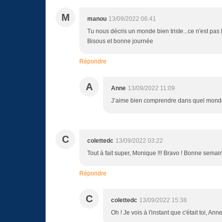
M
manou
13/09/2022 06:41
Tu nous décris un monde bien triste...ce n'est pas l
Bisous et bonne journée
Répondre
A
Anne
13/09/2022 11:09
J’aime bien comprendre dans quel monde
C
colettedc
13/09/2022 03:22
Tout à fait super, Monique !!! Bravo ! Bonne semai
Répondre
C
colettedc
13/09/2022 15:38
Oh ! Je vois à l'instant que c'était toi, An