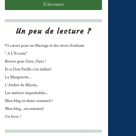
Un peu de lecture ?
93 cœurs pour un Mariage et des rêves d'enfants
" A L'Ecoute"
Braves gens Oyez, Oyez !
Et si Don Patillo s'en mêlait?
La Marguerite...
L'Atelier de Mijoty...
Les métiers improbables...
Mon blog en demi-sommeil !
Mon blog....en sommeil
Un livre ?