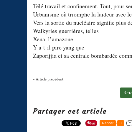
Télé travail et confinement. Tout, pour sem
Urbanisme où triomphe la laideur avec les 
Vers la sortie du nucléaire signifie plus 
Walkyries guerrières, telles
Xena, l’amazone
Y a-t-il pire yang que
Zaporijjia et sa centrale bombardée com
« Article précédent
Reto
Partager cet article
Repost
0