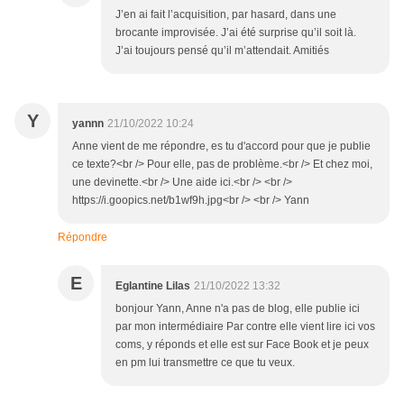
J’en ai fait l’acquisition, par hasard, dans une
brocante improvisée. J’ai été surprise qu’il soit là.
J’ai toujours pensé qu’il m’attendait. Amitiés
Y
yannn
21/10/2022 10:24
Anne vient de me répondre, es tu d'accord pour que je publie
ce texte?<br /> Pour elle, pas de problème.<br /> Et chez moi,
une devinette.<br /> Une aide ici.<br /> <br />
https://i.goopics.net/b1wf9h.jpg<br /> <br /> Yann
Répondre
E
Eglantine Lilas
21/10/2022 13:32
bonjour Yann, Anne n'a pas de blog, elle publie ici
par mon intermédiaire Par contre elle vient lire ici vos
coms, y réponds et elle est sur Face Book et je peux
en pm lui transmettre ce que tu veux.