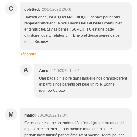
C
colettedc
20/10/2022 20:48
Bonsoir Anne,<br /> Quel MAGNIFIQUE sonnet pour nous
rappeler l'encrier que nous avons tous et toutes connu bien
entendu ; toi, tu y as pensé : SUPER !!! C'est une page
d'histoire, que tu relates ici !!! Bravo et douce soirée de ce
jeudi. Bisous♥
Répondre
A
Anne
21/10/2022 10:32
Une page d’histoire dans laquelle nos grands-parent
et parfois nos parents ont joué un rôle. Bonne
journée Colette
M
manou
20/10/2022 19:04
Cet encrier est une splendeur ! Je n'en ai jamais vu un aussi
imposant et en effet il nous raconte toute une histoire
parfaitement illustré par cet émouvant poème...Merci pour ce