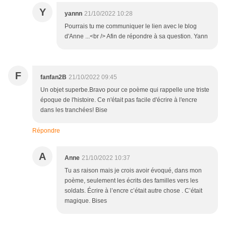
Y
yannn
21/10/2022 10:28
Pourrais tu me communiquer le lien avec le blog
d'Anne ...<br /> Afin de répondre à sa question. Yann
F
fanfan2B
21/10/2022 09:45
Un objet superbe.Bravo pour ce poème qui rappelle une triste
époque de l'histoire. Ce n'était pas facile d'écrire à l'encre
dans les tranchées! Bise
Répondre
A
Anne
21/10/2022 10:37
Tu as raison mais je crois avoir évoqué, dans mon
poème, seulement les écrits des familles vers les
soldats. Écrire à l’encre c’était autre chose . C’était
magique. Bises