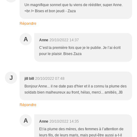
Un magnifique sonnet que tu viens de rééditer, super Anne.
<br /> Bises et bon jeudi - Zaza
Répondre
A
Anne
20/10/2022 14:37
C’est la première fois que je le publie. Je l’ai écrit
pour le plaisir. Bises Zaza
J
jill bill
20/10/2022 07:48
Bonjour Anne... il ne date pas d'hier et il a connu la plume des
soldats bien malheureux au front, hélas, merci... amitiés, JB
Répondre
A
Anne
20/10/2022 14:35
Et la plume des mères, des femmes à l’attention de
leurs fils, de leurs maris, mais peut-être aussi a-t-il