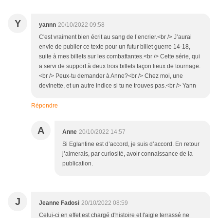
Y
yannn
20/10/2022 09:58
C'est vraiment bien écrit au sang de l’encrier.<br /> J’aurai
envie de publier ce texte pour un futur billet guerre 14-18,
suite à mes billets sur les combattantes.<br /> Cette série, qui
a servi de support à deux trois billets façon lieux de tournage.
<br /> Peux-tu demander à Anne?<br /> Chez moi, une
devinette, et un autre indice si tu ne trouves pas.<br /> Yann
Répondre
A
Anne
20/10/2022 14:57
Si Eglantine est d’accord, je suis d’accord. En retour
j’aimerais, par curiosité, avoir connaissance de la
publication.
J
Jeanne Fadosi
20/10/2022 08:59
Celui-ci en effet est chargé d'histoire et l'aigle terrassé ne