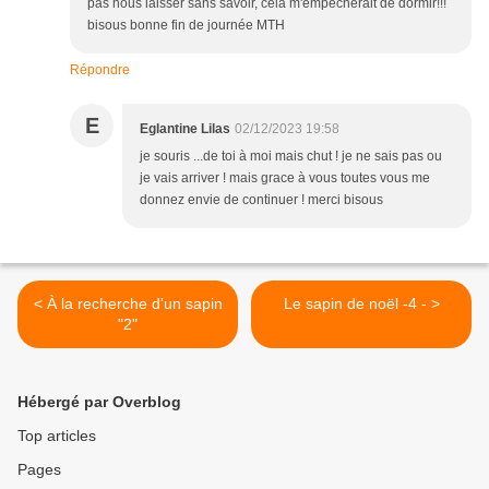
pas nous laisser sans savoir, cela m'empêcherait de dormir!!!
bisous bonne fin de journée MTH
Répondre
E
Eglantine Lilas
02/12/2023 19:58
je souris ...de toi à moi mais chut ! je ne sais pas ou
je vais arriver ! mais grace à vous toutes vous me
donnez envie de continuer ! merci bisous
< À la recherche d'un sapin
Le sapin de noël -4 - >
"2"
Hébergé par Overblog
Top articles
Pages