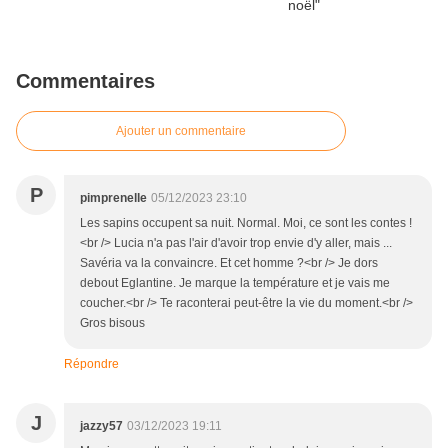
Commentaires
Ajouter un commentaire
P
pimprenelle
05/12/2023 23:10
Les sapins occupent sa nuit. Normal. Moi, ce sont les contes !
<br /> Lucia n'a pas l'air d'avoir trop envie d'y aller, mais ...
Savéria va la convaincre. Et cet homme ?<br /> Je dors
debout Eglantine. Je marque la température et je vais me
coucher.<br /> Te raconterai peut-être la vie du moment.<br />
Gros bisous
Répondre
J
jazzy57
03/12/2023 19:11