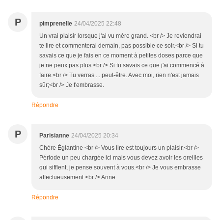
P
pimprenelle
24/04/2025 22:48
Un vrai plaisir lorsque j'ai vu mère grand. <br /> Je reviendrai
te lire et commenterai demain, pas possible ce soir.<br /> Si tu
savais ce que je fais en ce moment à petites doses parce que
je ne peux pas plus.<br /> Si tu savais ce que j'ai commencé à
faire.<br /> Tu verras ... peut-être. Avec moi, rien n'est jamais
sûr;<br /> Je t'embrasse.
Répondre
P
Parisianne
24/04/2025 20:34
Chère Églantine <br /> Vous lire est toujours un plaisir.<br />
Période un peu chargée ici mais vous devez avoir les oreilles
qui sifflent, je pense souvent à vous.<br /> Je vous embrasse
affectueusement <br /> Anne
Répondre