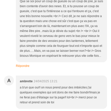
Que se soi pour un coup de gueule ou un coup de joie, je suis
bien contente d'avoir des news. Et, si tu pousse un coup de
gueule, c'est que tu t'intéresse a ce qui t'entoure et ça, c'est
une très bonne nouvelle.<br /> Ceci dit, je ne sais répondre a
ta question mais une chose est sûr c'est que ça va pas en
s'arrangeant loin de là, maintenant en plus avec l'IA, ça va
même être pire...mais là je dévie du sujet.<br /> <br /> Oui il
veulent nivelé le cerveau de gens vers le bas pour mieux le
faire prendre de des vessies pour des lanternes, tellement
plus simple comme cela de fourguer tout est n'importe quoi et
de plus......Mais, on va pas se laisser berner non?<br /> Gros
bisous Monique en espérant te retrouver plus vite cette fois...
Répondre
A
ambrette
24/04/2025 13:21
a b'un que oui!! on nous prend pour des imbéciles j'ai
quelques exemples qui ont dons de me faire bondir!!mais je
ne ferai pas d'étalage sur ta page!! lol<br /> merci pour ce
retour et prend soin de toi