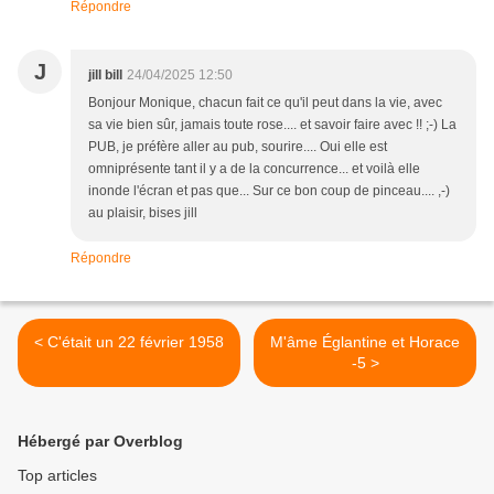
Répondre
J
jill bill
24/04/2025 12:50
Bonjour Monique, chacun fait ce qu'il peut dans la vie, avec
sa vie bien sûr, jamais toute rose.... et savoir faire avec !! ;-) La
PUB, je préfère aller au pub, sourire.... Oui elle est
omniprésente tant il y a de la concurrence... et voilà elle
inonde l'écran et pas que... Sur ce bon coup de pinceau.... ,-)
au plaisir, bises jill
Répondre
< C'était un 22 février 1958
M'âme Églantine et Horace
-5 >
Hébergé par Overblog
Top articles