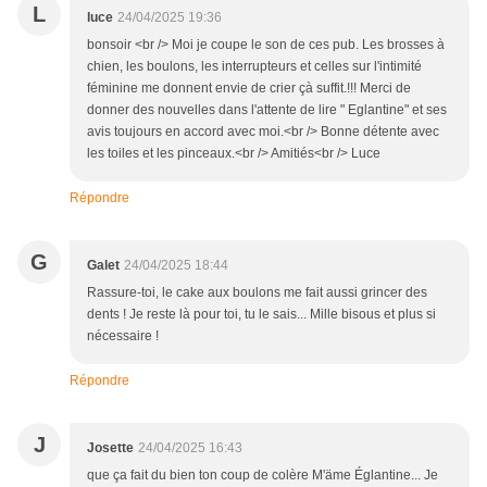
L
luce
24/04/2025 19:36
bonsoir <br /> Moi je coupe le son de ces pub. Les brosses à
chien, les boulons, les interrupteurs et celles sur l'intimité
féminine me donnent envie de crier çà suffit.!!! Merci de
donner des nouvelles dans l'attente de lire " Eglantine" et ses
avis toujours en accord avec moi.<br /> Bonne détente avec
les toiles et les pinceaux.<br /> Amitiés<br /> Luce
Répondre
G
Galet
24/04/2025 18:44
Rassure-toi, le cake aux boulons me fait aussi grincer des
dents ! Je reste là pour toi, tu le sais... Mille bisous et plus si
nécessaire !
Répondre
J
Josette
24/04/2025 16:43
que ça fait du bien ton coup de colère M'äme Églantine... Je