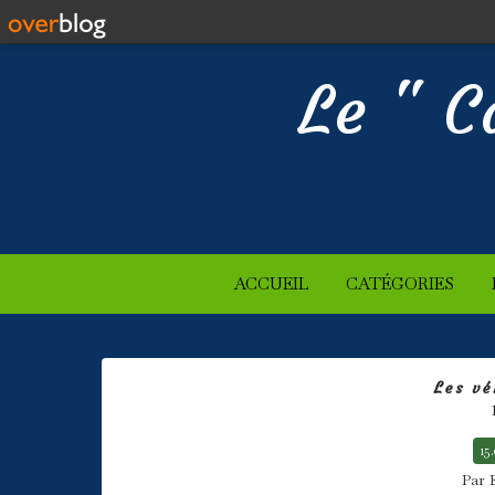
Le " C
ACCUEIL
CATÉGORIES
Les vé
15
Par 