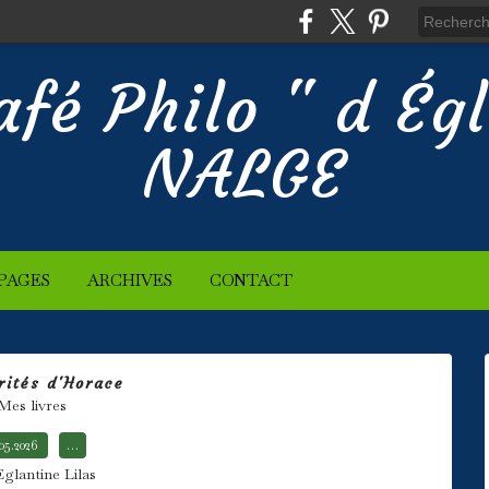
afé Philo " d Ég
NALGE
PAGES
ARCHIVES
CONTACT
rités d'Horace
Mes livres
.05.2026
…
Eglantine Lilas