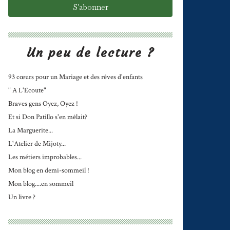
Un peu de lecture ?
93 cœurs pour un Mariage et des rêves d'enfants
" A L'Ecoute"
Braves gens Oyez, Oyez !
Et si Don Patillo s'en mêlait?
La Marguerite...
L'Atelier de Mijoty...
Les métiers improbables...
Mon blog en demi-sommeil !
Mon blog....en sommeil
Un livre ?