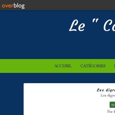
Le " C
ACCUEIL
CATÉGORIES
Les digr
Les digr
27
Par 