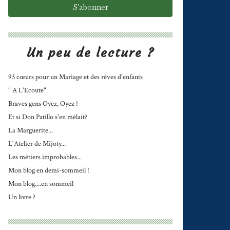
Un peu de lecture ?
93 cœurs pour un Mariage et des rêves d'enfants
" A L'Ecoute"
Braves gens Oyez, Oyez !
Et si Don Patillo s'en mêlait?
La Marguerite...
L'Atelier de Mijoty...
Les métiers improbables...
Mon blog en demi-sommeil !
Mon blog....en sommeil
Un livre ?