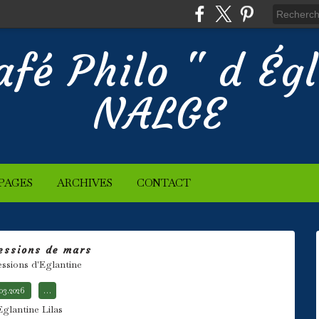
afé Philo " d Ég
NALGE
PAGES
ARCHIVES
CONTACT
essions de mars
essions d'Eglantine
.03.2026
…
Eglantine Lilas