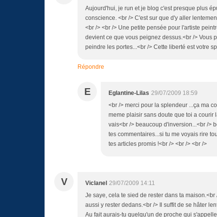
Aujourd'hui, je run et je blog c'est presque plus épu
conscience. <br /> C'est sur que d'y aller lenteme
<br /> <br /> Une petite pensée pour l'artiste peint
devient ce que vous peignez dessus.<br /> Vous p
peindre les portes...<br /> Cette liberté est votre s
Répondre
E
Eglantine-Lilas
29/07/2009 18:59
<br /> merci pour la splendeur ...ça ma co
meme plaisir sans doute que toi a courir 
vais<br /> beaucoup d'inversion...<br /> b
tes commentaires...si tu me voyais rire to
tes articles promis !<br /> <br /> <br />
V
Viclanel
29/07/2009 14:11
Je saye, cela te sied de rester dans ta maison.<br /
aussi y rester dedans.<br /> Il suffit de se hâter 
Au fait aurais-tu quelqu'un de proche qui s'appell