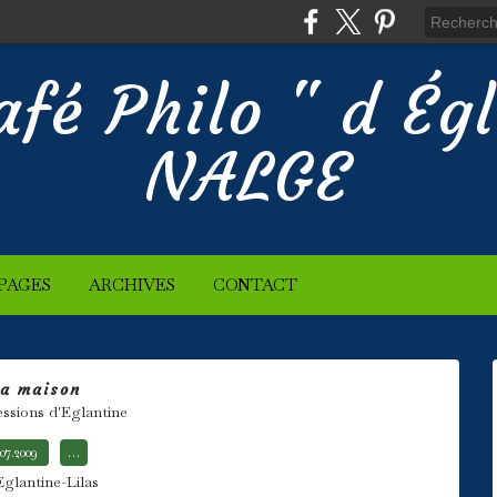
afé Philo " d Ég
NALGE
PAGES
ARCHIVES
CONTACT
a maison
essions d'Eglantine
.07.2009
…
Eglantine-Lilas