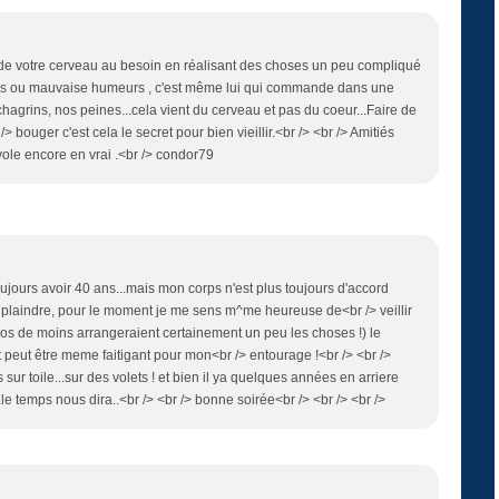
n de votre cerveau au besoin en réalisant des choses un peu compliqué
nes ou mauvaise humeurs , c'est même lui qui commande dans une
agrins, nos peines...cela vient du cerveau et pas du coeur...Faire de
 /> bouger c'est cela le secret pour bien vieillir.<br /> <br /> Amitiés
 vole encore en vrai .<br /> condor79
ujours avoir 40 ans...mais mon corps n'est plus toujours d'accord
e plaindre, pour le moment je me sens m^me heureuse de<br /> veillir
kilos de moins arrangeraient certainement un peu les choses !) le
it peut être meme faitigant pour mon<br /> entourage !<br /> <br />
s sur toile...sur des volets ! et bien il ya quelques années en arriere
 ..le temps nous dira..<br /> <br /> bonne soirée<br /> <br /> <br />