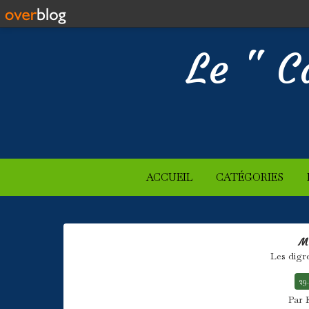
Le " C
ACCUEIL
CATÉGORIES
M
Les digr
29
Par 