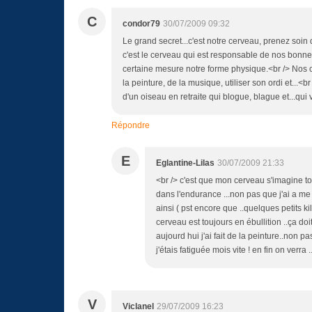
C
condor79
30/07/2009 09:32
Le grand secret...c'est notre cerveau, prenez soi
c'est le cerveau qui est responsable de nos bon
certaine mesure notre forme physique.<br /> Nos ch
la peinture, de la musique, utiliser son ordi et...<br
d'un oiseau en retraite qui blogue, blague et...qui
Répondre
E
Eglantine-Lilas
30/07/2009 21:33
<br /> c'est que mon cerveau s'imagine to
dans l'endurance ...non pas que j'ai a m
ainsi ( pst encore que ..quelques petits 
cerveau est toujours en ébullition ..ça do
aujourd hui j'ai fait de la peinture..non pa
j'étais fatiguée mois vite ! en fin on verra
V
Viclanel
29/07/2009 16:23