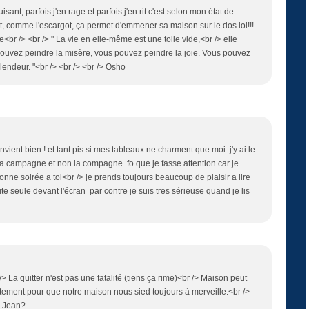
isant, parfois j'en rage et parfois j'en rit c'est selon mon état de
nt, comme l'escargot, ça permet d'emmener sa maison sur le dos lol!!!
re<br /> <br /> " La vie en elle-même est une toile vide,<br /> elle
ouvez peindre la misère, vous pouvez peindre la joie. Vous pouvez
plendeur. "<br /> <br /> <br /> Osho
nvient bien ! et tant pis si mes tableaux ne charment que moi j'y ai le
la campagne et non la compagne..fo que je fasse attention car je
onne soirée a toi<br /> je prends toujours beaucoup de plaisir a lire
ute seule devant l'écran par contre je suis tres sérieuse quand je lis
> La quitter n'est pas une fatalité (tiens ça rime)<br /> Maison peut
lentement pour que notre maison nous sied toujours à merveille.<br />
e Jean?