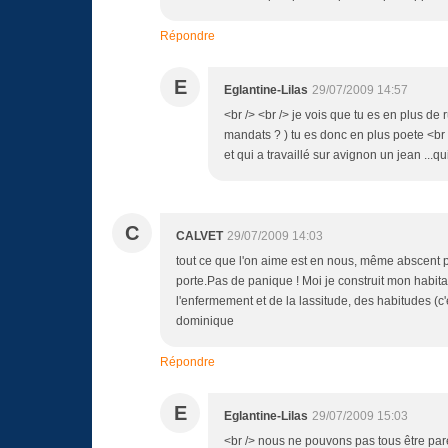
Répondre
E
Eglantine-Lilas
29/07/2009 14:57
<br /> <br /> je vois que tu es en plus de
mandats ? ) tu es donc en plus poete <br 
et qui a travaillé sur avignon un jean ...qui
C
CALVET
29/07/2009 14:03
tout ce que l'on aime est en nous, même abscent p
porte.Pas de panique ! Moi je construit mon habitat e
l'enfermement et de la lassitude, des habitudes (c'e
dominique
Répondre
E
Eglantine-Lilas
29/07/2009 15:03
<br /> nous ne pouvons pas tous être parei