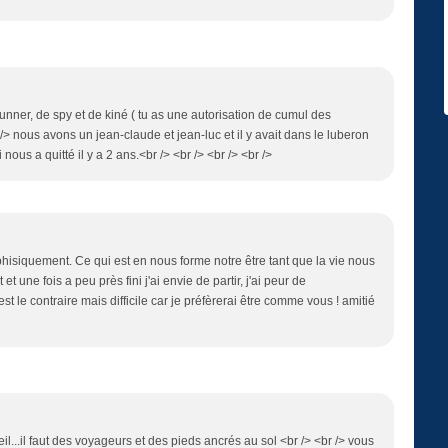
 runner, de spy et de kiné ( tu as une autorisation de cumul des
/> nous avons un jean-claude et jean-luc et il y avait dans le luberon
 nous a quitté il y a 2 ans.<br /> <br /> <br /> <br />
hisiquement. Ce qui est en nous forme notre être tant que la vie nous
t une fois a peu près fini j'ai envie de partir, j'ai peur de
st le contraire mais difficile car je préfèrerai être comme vous ! amitié
l...il faut des voyageurs et des pieds ancrés au sol <br /> <br /> vous