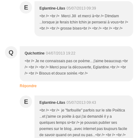
E
Eglantine-Lilas
05/07/2013 09:39
<br /> <br /> Merci Jill et merci à<br /> DImdam
...lorsque je ferais tchin tchin je penserai à vous<br />
<br /> <br /> grosse bises<br /> <br /> <br /> <br />
Q
Quichottine
04/07/2013 19:22
<br /> Je ne connaissais pas ce poème... j'aime beaucoup.<br
/> <br /> <br /> Merci pour la découverte, Eglantine.<br /> <br
/> <br /> Bisous et douce soirée.<br />
Répondre
E
Eglantine-Lilas
05/07/2013 09:43
<br /> <br /> je "farfouille" parfois sur le site Poética
...et j'aime ce poète à qui j'ai demandé il y a
quelques temps si<br /> je pouvais publier ses
poemes sur le blog...avec internet pas toujours facile
de savoir quand on peut ou pas...<br /> <br /> <br />