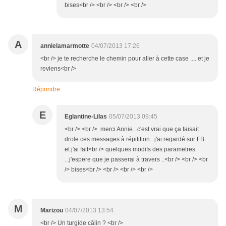
bises<br /> <br /> <br /> <br />
A
annielamarmotte
04/07/2013 17:26
<br /> je te recherche le chemin pour aller à cette case .... et je
reviens<br />
Répondre
E
Eglantine-Lilas
05/07/2013 09:45
<br /> <br /> merci Annie...c'est vrai que ça faisait
drole ces messages à répitition...j'ai regardé sur FB
et j'ai fait<br /> quelques modifs des parametres
...j'espere que je passerai à travers ..<br /> <br /> <br
/> bises<br /> <br /> <br /> <br />
M
Marizou
04/07/2013 13:54
<br /> Un turgide câlin ? <br />