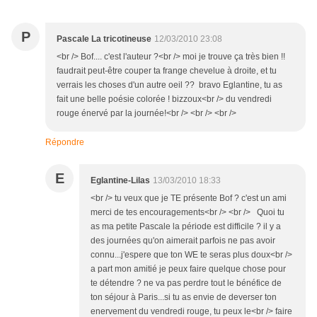
P
Pascale La tricotineuse
12/03/2010 23:08
<br /> Bof.... c'est l'auteur ?<br /> moi je trouve ça très bien !!
faudrait peut-être couper ta frange chevelue à droite, et tu
verrais les choses d'un autre oeil ?? bravo Eglantine, tu as
fait une belle poésie colorée ! bizzoux<br /> du vendredi
rouge énervé par la journée!<br /> <br /> <br />
Répondre
E
Eglantine-Lilas
13/03/2010 18:33
<br /> tu veux que je TE présente Bof ? c'est un ami
merci de tes encouragements<br /> <br /> Quoi tu
as ma petite Pascale la période est difficile ? il y a
des journées qu'on aimerait parfois ne pas avoir
connu...j'espere que ton WE te seras plus doux<br />
a part mon amitié je peux faire quelque chose pour
te détendre ? ne va pas perdre tout le bénéfice de
ton séjour à Paris...si tu as envie de deverser ton
enervement du vendredi rouge, tu peux le<br /> faire