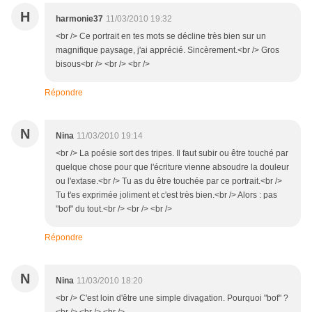
H
harmonie37
11/03/2010 19:32
<br /> Ce portrait en tes mots se décline très bien sur un
magnifique paysage, j'ai apprécié. Sincèrement.<br /> Gros
bisous<br /> <br /> <br />
Répondre
N
Nina
11/03/2010 19:14
<br /> La poésie sort des tripes. Il faut subir ou être touché par
quelque chose pour que l'écriture vienne absoudre la douleur
ou l'extase.<br /> Tu as du être touchée par ce portrait.<br />
Tu t'es exprimée joliment et c'est très bien.<br /> Alors : pas
"bof" du tout.<br /> <br /> <br />
Répondre
N
Nina
11/03/2010 18:20
<br /> C'est loin d'être une simple divagation. Pourquoi "bof" ?