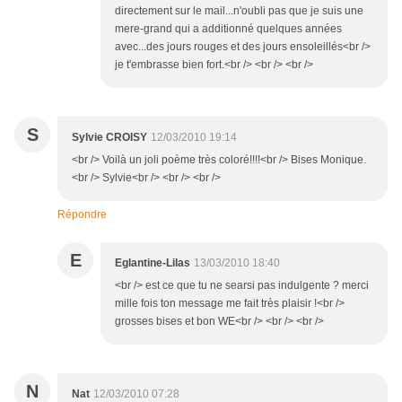
directement sur le mail...n'oubli pas que je suis une
mere-grand qui a additionné quelques années
avec...des jours rouges et des jours ensoleillés<br />
je t'embrasse bien fort.<br /> <br /> <br />
S
Sylvie CROISY
12/03/2010 19:14
<br /> Voilà un joli poème très coloré!!!!<br /> Bises Monique.
<br /> Sylvie<br /> <br /> <br />
Répondre
E
Eglantine-Lilas
13/03/2010 18:40
<br /> est ce que tu ne searsi pas indulgente ? merci
mille fois ton message me fait très plaisir !<br />
grosses bises et bon WE<br /> <br /> <br />
N
Nat
12/03/2010 07:28