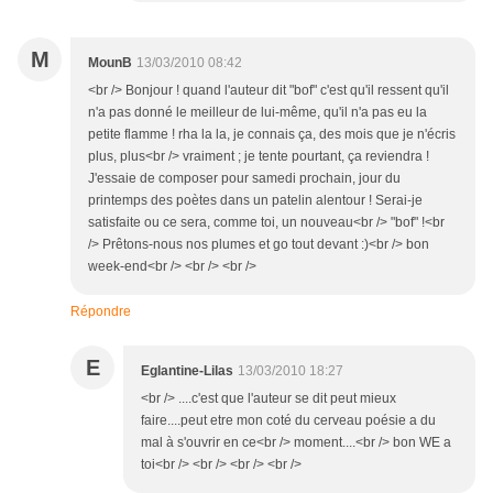
M
MounB
13/03/2010 08:42
<br /> Bonjour ! quand l'auteur dit "bof" c'est qu'il ressent qu'il
n'a pas donné le meilleur de lui-même, qu'il n'a pas eu la
petite flamme ! rha la la, je connais ça, des mois que je n'écris
plus, plus<br /> vraiment ; je tente pourtant, ça reviendra !
J'essaie de composer pour samedi prochain, jour du
printemps des poètes dans un patelin alentour ! Serai-je
satisfaite ou ce sera, comme toi, un nouveau<br /> "bof" !<br
/> Prêtons-nous nos plumes et go tout devant :)<br /> bon
week-end<br /> <br /> <br />
Répondre
E
Eglantine-Lilas
13/03/2010 18:27
<br /> ....c'est que l'auteur se dit peut mieux
faire....peut etre mon coté du cerveau poésie a du
mal à s'ouvrir en ce<br /> moment....<br /> bon WE a
toi<br /> <br /> <br /> <br />