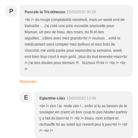
P
Pascale la Tricotineuse
15/03/2010 00:26
<br /> du rouge comptabilité vendredi, mais un week end de
trainaille .... j'ai créé une jolie nouvelle souricette pour
Maman, un peu de tissu, des roses, du fil et des
aiguilles....câlins avec mes grands<br /> loulous... voilà le
médicament sans compter mes tartines et mes bols de
chocolat, me voilà parée pour reprendre la semaine, week
end bien trop court à mon goût , plus du tout énervée mais<br
/> j'ai des doutes pour demain !!! bizzoux !!!<br /> <br /> <br
/>
Répondre
E
Eglantine-Lilas
15/03/2010 12:06
<br /> zen ! je reste zen ! ...enfin si tu as besoin de te
soulager en craint un bon coup fo pas hésiter parfois
ç a fait du bien<br /> <br /> bises mon enfant et
rechauffe toi au soleil qui revient peu à peu<br /> <br
/> <br />