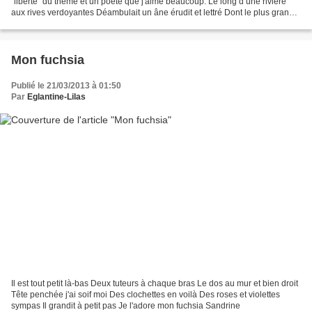
"liberté" du thème et un poète que j'aime beaucoup. Le long d’une rivière
aux rives verdoyantes Déambulait un âne érudit et lettré Dont le plus grand
plaisir, extrême étrangeté,...
Mon fuchsia
Publié le 21/03/2013 à 01:50
Par
Eglantine-Lilas
Il est tout petit là-bas Deux tuteurs à chaque bras Le dos au mur et bien droit
Tête penchée j'ai soif moi Des clochettes en voilà Des roses et violettes
sympas Il grandit à petit pas Je l'adore mon fuchsia Sandrine