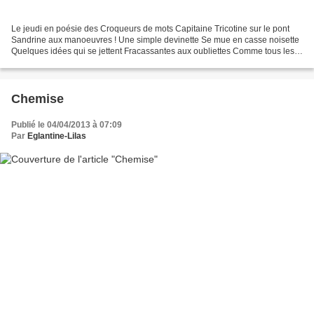
Le jeudi en poésie des Croqueurs de mots Capitaine Tricotine sur le pont
Sandrine aux manoeuvres ! Une simple devinette Se mue en casse noisette
Quelques idées qui se jettent Fracassantes aux oubliettes Comme tous les
plombs qui pètent Au beau milieu...
Chemise
Publié le 04/04/2013 à 07:09
Par
Eglantine-Lilas