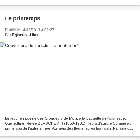
Le printemps
Publié le 14/03/2013 à 02:27
Par
Eglantine-Lilas
Le jeudi en poésie des Croqueurs de Mots, à la baguette de l'orchestre:
Quichottine. Nérée BEAUCHEMIN (1850-1931) Fleurs d'aurore Comme au
printemps de l'autre année, Au mois des fleurs, après les froids, Par quelque
belle matinée, Nous irons encore sous...