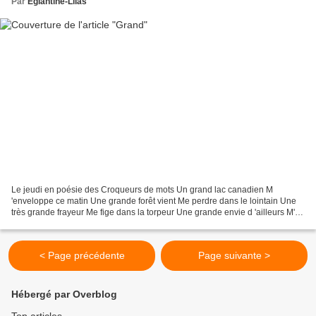
Par
Eglantine-Lilas
Le jeudi en poésie des Croqueurs de mots Un grand lac canadien M
'enveloppe ce matin Une grande forêt vient Me perdre dans le lointain Une
très grande frayeur Me fige dans la torpeur Une grande envie d 'ailleurs M'
emporte vers le bonheur Un grand bol...
< Page précédente
Page suivante >
Hébergé par Overblog