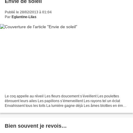
Envie de soleil
Publié le 28/02/2013 à 01:04
Par
Eglantine-Lilas
Le coq appelle au réveil Les fleurs doucement s’éveillent Les poulettes
ébrouent leurs ailes Les papillons s’émerveillent Les rayons tel un éclat
Envahissent tous les toits La lumière gagne déjà Les âmes blotties en émoi
La chaleur et sa brûlure Réchauffent...
Bien souvent je revois…