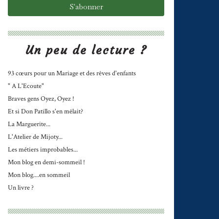
Un peu de lecture ?
93 cœurs pour un Mariage et des rêves d'enfants
" A L'Ecoute"
Braves gens Oyez, Oyez !
Et si Don Patillo s'en mêlait?
La Marguerite...
L'Atelier de Mijoty...
Les métiers improbables...
Mon blog en demi-sommeil !
Mon blog....en sommeil
Un livre ?