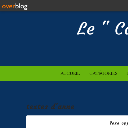
Le " C
ACCUEIL
CATÉGORIES
textes d'anne
Sexe op