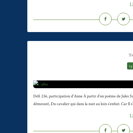
L
Te
14
Défi 236, participation d'Anne À partir d’un poème de Jules Su
démesuré, Du cavalier qui dans la nuit au loin s’enfuit. Car Il s
L