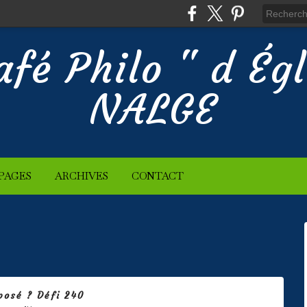
afé Philo " d Ég
NALGE
PAGES
ARCHIVES
CONTACT
posé ? Défi 240