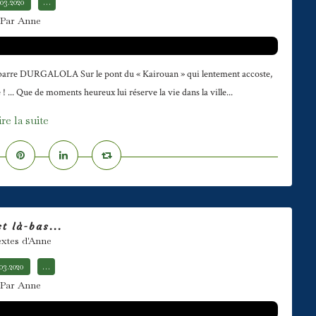
.03.2020
…
Par Anne
a barre DURGALOLA Sur le pont du « Kairouan » qui lentement accoste,
! ... Que de moments heureux lui réserve la vie dans la ville...
ire la suite
st là-bas...
xtes d'Anne
.03.2020
…
Par Anne