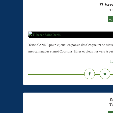
Ti baz
Te
09
Texte d'ANNE pour le jeudi en poésie des Croqueurs de Mots Je
mes camarades et moi Courions, libres et pieds nus vers le petit 
L
E
Te