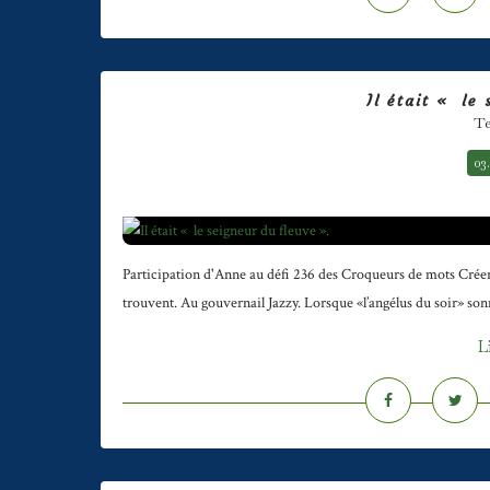
Il était « le
Te
03
Participation d'Anne au défi 236 des Croqueurs de mots Créer u
trouvent. Au gouvernail Jazzy. Lorsque «l’angélus du soir» sonnait 
L