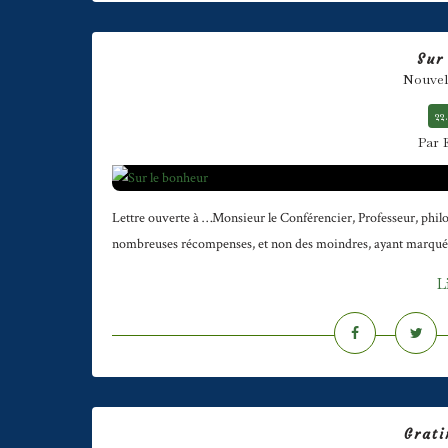
Sur
Nouvel
22
Par 
Lettre ouverte à …Monsieur le Conférencier, Professeur, philo
nombreuses récompenses, et non des moindres, ayant marqué le p
L
Grati