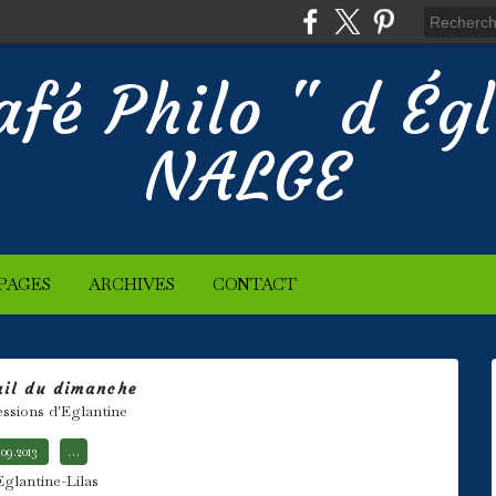
afé Philo " d Ég
NALGE
PAGES
ARCHIVES
CONTACT
ail du dimanche
essions d'Eglantine
.09.2013
…
Eglantine-Lilas