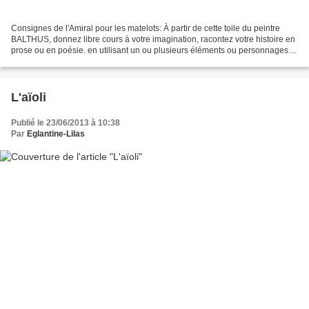
Consignes de l'Amiral pour les matelots: À partir de cette toile du peintre
BALTHUS, donnez libre cours à votre imagination, racontez votre histoire en
prose ou en poésie. en utilisant un ou plusieurs éléments ou personnages
du tableau... Ce jour-là le...
L'aïoli
Publié le 23/06/2013 à 10:38
Par
Eglantine-Lilas