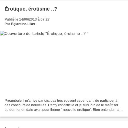
Érotique, érotisme ..?
Publié le 14/06/2013 à 07:27
Par
Eglantine-Lilas
Préambule Il m'arrive parfois, pas très souvent cependant, de participer à
des concours de nouvelles. L'art y est difficile et je suis loin de le maîtriser.
Le dernier en date avait pour thème " nouvelle érotique". Bien entendu ma
nouvelle n'a pas été...