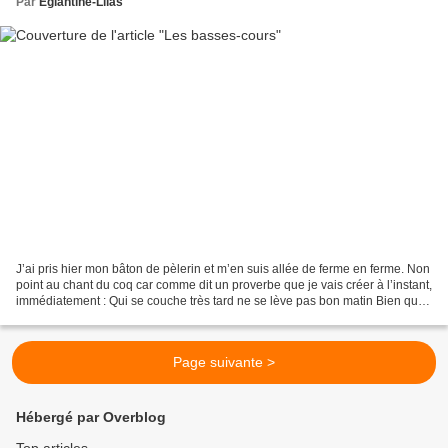
Par
Eglantine-Lilas
J’ai pris hier mon bâton de pèlerin et m’en suis allée de ferme en ferme. Non
point au chant du coq car comme dit un proverbe que je vais créer à l’instant,
immédiatement : Qui se couche très tard ne se lève pas bon matin Bien que
je sache que : La fortune...
Page suivante >
Hébergé par Overblog