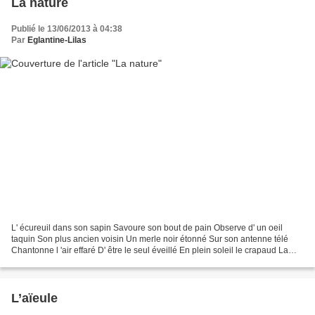
La nature
Publié le 13/06/2013 à 04:38
Par
Eglantine-Lilas
L' écureuil dans son sapin Savoure son bout de pain Observe d' un oeil
taquin Son plus ancien voisin Un merle noir étonné Sur son antenne télé
Chantonne l 'air effaré D' être le seul éveillé En plein soleil le crapaud La
brulure sur son dos Court à l'...
L’aïeule