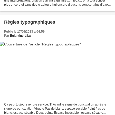
une interprétations, chacun y allant à qui mieux mieux… on a tout écrit et
plus encore et sans doute aujourd’hui encore d’aucuns sont certains d’avoir
la « bonne » version...
Règles typographiques
Publié le 17/06/2013 à 04:59
Par
Eglantine-Lilas
Ça peut toujours rendre service.[1] Avant le signe de ponctuation après le
signe de ponctuation Virgule Pas de blanc, espace sécable Point Pas de
blanc, espace sécable Deux-points Espace insécable : espace sécable