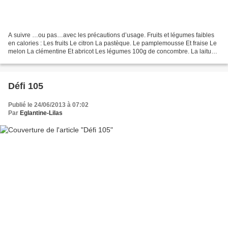
A suivre …ou pas…avec les précautions d’usage. Fruits et légumes faibles
en calories : Les fruits Le citron La pastèque. Le pamplemousse Et fraise Le
melon La clémentine Et abricot Les légumes 100g de concombre. La laitue
et les radis Le poivron. Épinards...
Défi 105
Publié le 24/06/2013 à 07:02
Par
Eglantine-Lilas