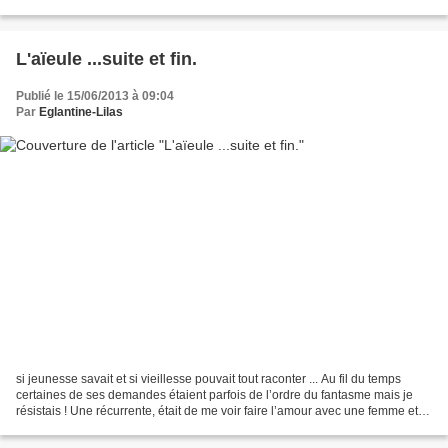
Point-virgule Espace insécable ; espace...
L'aïeule ...suite et fin.
Publié le 15/06/2013 à 09:04
Par
Eglantine-Lilas
si jeunesse savait et si vieillesse pouvait tout raconter ... Au fil du temps
certaines de ses demandes étaient parfois de l’ordre du fantasme mais je
résistais ! Une récurrente, était de me voir faire l’amour avec une femme et
cela a duré des années...