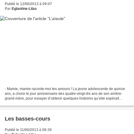
Publié le 12/06/2013 à 09:07
Par
Eglantine-Lilas
- Mamie, mamie raconte-moi tes amours ! La jeune adolescente de quinze
ans, a choisi le jour anniversaire des quatre-vingt-dix ans de son arrière-
grand-mère, pour essayer d’obtenir quelques histoires qu’elle espérait
croustillantes, sur un passé dont...
Les basses-cours
Publié le 11/06/2013 à 08:30