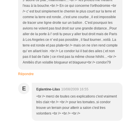
l'eau à la bouche.<br /> En ce qui concerne l'orthodromie <br
/> c' est tout simplement le chemin le plus court sur la terre et
comme la terre est ronde...c'est une courbe , il est impossible
de tracer une ligne droite sur un ballon . C'est pourquoi les
avions ne volent pas tout droit sur une grande distance...Pour
aller de la porte à l' ordi tu peux y aller tout droit mais de Paris
à Los Angeles ce n' est pas possible , il faut tourner...voilà .La
terre est ronde et pas plate<br /> mais on ne s'en rend compte
qu' en allant loin .<br /> Le condor lui il bat des ailes ( et non
pas il bat de l'aile ) ce n'est pas la même chose hihihi....<br />
Amitiés d'un volatile blogueur et blagueur<br /> condor79
Répondre
E
Eglantine-Lilas
10/08/2009 16:55
<br /> merci de toutes ces explications c'est vraiment
très clair.<br /> <br /> pour les tomates..si condor
trouve un terrain pour atterir a salon c'est tres
volontiers <br /> <br /> <br />