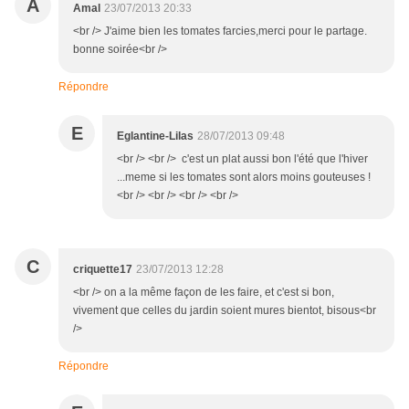
A
Amal
23/07/2013 20:33
<br /> J'aime bien les tomates farcies,merci pour le partage.
bonne soirée<br />
Répondre
E
Eglantine-Lilas
28/07/2013 09:48
<br /> <br /> c'est un plat aussi bon l'été que l'hiver
...meme si les tomates sont alors moins gouteuses !
<br /> <br /> <br /> <br />
C
criquette17
23/07/2013 12:28
<br /> on a la même façon de les faire, et c'est si bon,
vivement que celles du jardin soient mures bientot, bisous<br
/>
Répondre