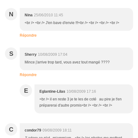
N
Nina
25/06/2010 11:45
<br /> <br /> J'en bave d'envie !!!<br /> <br /> <br /> <br />
Répondre
S
Sherry
10/08/2009 17:04
Mince j'arrive trop tard, vous avez tout mangé ????
Répondre
E
Eglantine-Lilas
10/08/2009 17:16
<br /> il en reste 3 je te les de coté au pire je t'en
préparerai d'autre promis<br /> <br /> <br />
C
condor79
09/08/2009 18:11
J' adore ce plat , miammiam....<br /> les photos me mettent