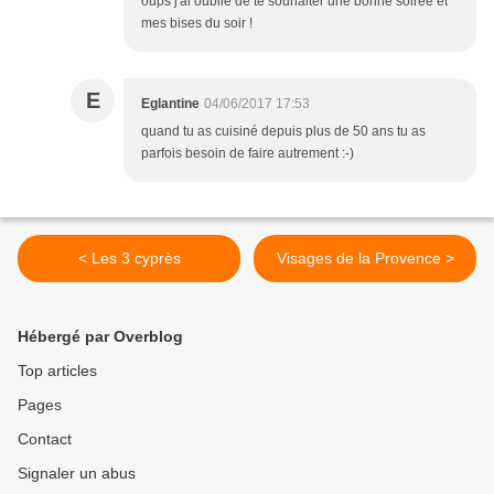
oups j'ai oublié de te souhaiter une bonne soirée et
mes bises du soir !
E
Eglantine
04/06/2017 17:53
quand tu as cuisiné depuis plus de 50 ans tu as
parfois besoin de faire autrement :-)
< Les 3 cyprès
Visages de la Provence >
Hébergé par Overblog
Top articles
Pages
Contact
Signaler un abus