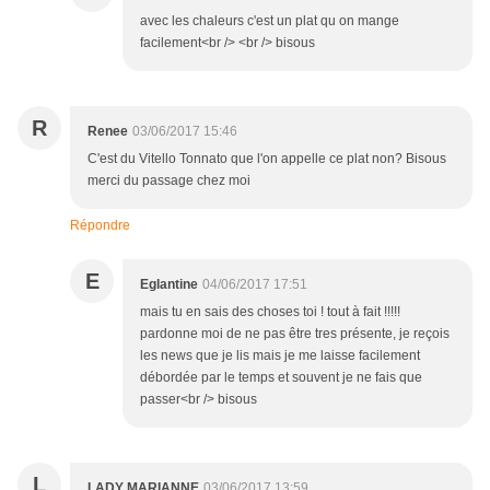
avec les chaleurs c'est un plat qu on mange
facilement<br /> <br /> bisous
R
Renee
03/06/2017 15:46
C'est du Vitello Tonnato que l'on appelle ce plat non? Bisous
merci du passage chez moi
Répondre
E
Eglantine
04/06/2017 17:51
mais tu en sais des choses toi ! tout à fait !!!!!
pardonne moi de ne pas être tres présente, je reçois
les news que je lis mais je me laisse facilement
débordée par le temps et souvent je ne fais que
passer<br /> bisous
L
LADY MARIANNE
03/06/2017 13:59