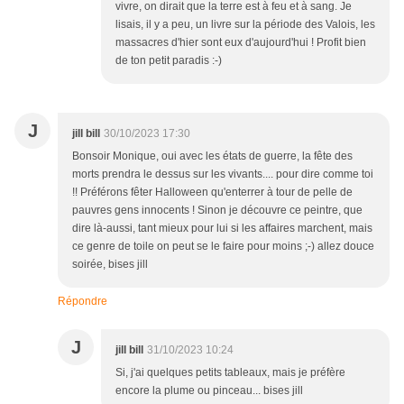
vivre, on dirait que la terre est à feu et à sang. Je
lisais, il y a peu, un livre sur la période des Valois, les
massacres d'hier sont eux d'aujourd'hui ! Profit bien
de ton petit paradis :-)
J
jill bill
30/10/2023 17:30
Bonsoir Monique, oui avec les états de guerre, la fête des
morts prendra le dessus sur les vivants.... pour dire comme toi
!! Préférons fêter Halloween qu'enterrer à tour de pelle de
pauvres gens innocents ! Sinon je découvre ce peintre, que
dire là-aussi, tant mieux pour lui si les affaires marchent, mais
ce genre de toile on peut se le faire pour moins ;-) allez douce
soirée, bises jill
Répondre
J
jill bill
31/10/2023 10:24
Si, j'ai quelques petits tableaux, mais je préfère
encore la plume ou pinceau... bises jill