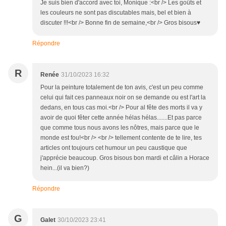
Je suis bien d'accord avec toi, Monique :<br /> Les goûts et
les couleurs ne sont pas discutables mais, bel et bien à
discuter !!!<br /> Bonne fin de semaine,<br /> Gros bisous♥
Répondre
R
Renée
31/10/2023 16:32
Pour la peinture totalement de ton avis, c'est un peu comme
celui qui fait ces panneaux noir on se demande ou est l'art la
dedans, en tous cas moi.<br /> Pour al fête des morts il va y
avoir de quoi fêter cette année hélas hélas.......Et pas parce
que comme tous nous avons les nôtres, mais parce que le
monde est fou!<br /> <br /> tellement contente de te lire, tes
articles ont toujours cet humour un peu caustique que
j'apprécie beaucoup. Gros bisous bon mardi et câlin a Horace
hein...(il va bien?)
Répondre
G
Galet
30/10/2023 23:41