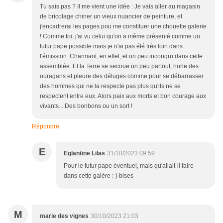
Tu sais pas ? Il me vient une idée : Je vais aller au magasin
de bricolage chiner un vieux nuancier de peinture, et
j'encadrerai les pages pou me constituer une chouette galerie
! Comme toi, j'ai vu celui qu'on a même présenté comme un
futur pape possible mais je n'ai pas été très loin dans
l'émission. Charmant, en effet, et un peu incongru dans cette
assemblée. Et la Terre se secoue un peu partout, hurle des
ouragans et pleure des déluges comme pour se débarrasser
des hommes qui ne la respecte pas plus qu'ils ne se
respectent entre eux. Alors paix aux morts et bon courage aux
vivants... Des bonbons ou un sort !
Répondre
E
Eglantine Lilas
31/10/2023 09:59
Pour le futur pape éventuel, mais qu'allait-il faire
dans cette galère :-) bises
M
marie des vignes
30/10/2023 21:03