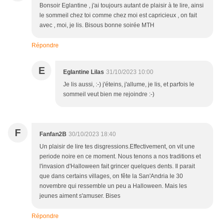
Bonsoir Eglantine , j'ai toujours autant de plaisir à te lire, ainsi
le sommeil chez toi comme chez moi est capricieux , on fait
avec , moi, je lis. Bisous bonne soirée MTH
Répondre
E
Eglantine Lilas
31/10/2023 10:00
Je lis aussi, :-) j'éteins, j'allume, je lis, et parfois le
sommeil veut bien me rejoindre :-)
F
Fanfan2B
30/10/2023 18:40
Un plaisir de lire tes disgressions.Effectivement, on vit une
periode noire en ce moment. Nous tenons a nos traditions et
l'invasion d'Halloween fait grincer quelques dents. Il parait
que dans certains villages, on fête la San'Andria le 30
novembre qui ressemble un peu a Halloween. Mais les
jeunes aiment s'amuser. Bises
Répondre