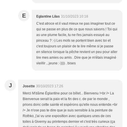
E
Eglantine Lilas
31/10/2023 10:18
C'est atroce et il vaut mieux ne pas imaginer tout ce
qui se passe en plus de ce que nous savons ! Toi qui
as une plume facile, tu ne t'es jamais essayé au
pinceau ? :-) Les mots se portent bien avec toi et
c'est toujours un plaisir de te lire même si je passe
en silence lorsque la pêche revient un peu pour aller
lire mes amies ou amis . Dire que je m'étais imaginé
vieillir ...jeune :-)))) . bises
J
Josette
30/10/2023 17:26
Merci M'dâme Églantine pour ce billet... Bienvenu !<br /> La
Bienvenue serait la paix et la fin des c. de par le monde ,
prions donc cette sainte et espérons qu'elle nous entende.<br
/> Je n'ose pas te dire que je suis sensible à la peinture de
Rothko, j'ai vu une exposition avec quelques unes de ces
toiles à Giverny au printemps dernier et c'est très curieux (ça