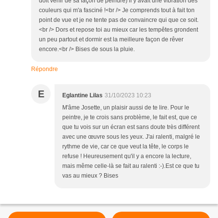
doit venir de sa façon de peindre) il y avait une vibration des
couleurs qui m'a fasciné !<br /> Je comprends tout à fait ton
point de vue et je ne tente pas de convaincre qui que ce soit.
<br /> Dors et repose toi au mieux car les tempêtes grondent
un peu partout et dormir est la meilleure façon de rêver
encore.<br /> Bises de sous la pluie.
Répondre
E
Eglantine Lilas
31/10/2023 10:23
M'âme Josette, un plaisir aussi de te lire. Pour le
peintre, je te crois sans problème, le fait est, que ce
que tu vois sur un écran est sans doute très différent
avec une œuvre sous les yeux. J'ai ralenti, malgré le
rythme de vie, car ce que veut la tête, le corps le
refuse ! Heureusement qu'il y a encore la lecture,
mais même celle-là se fait au ralenti :-).Est ce que tu
vas au mieux ? Bises