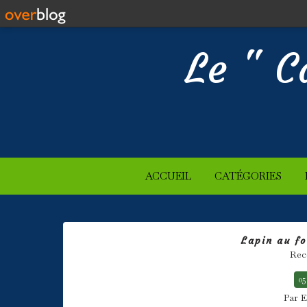
Le " C
ACCUEIL
CATÉGORIES
Lapin au fo
Rec
05
Par E