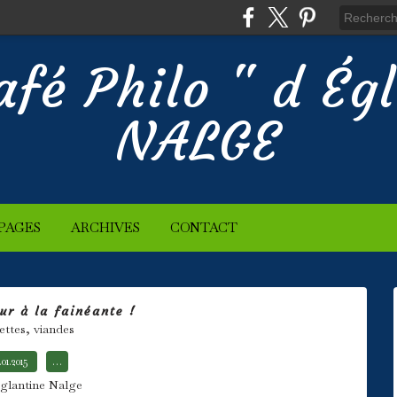
afé Philo " d Ég
NALGE
PAGES
ARCHIVES
CONTACT
ur à la fainéante !
ettes, viandes
.01.2015
…
glantine Nalge