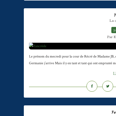
La 
31
Par E
Le prénom du mecredi pour la cour de Récré de Madame JB, chat
Germanie j’arrive Mais il y en tant et tant qui ont emprunté 
L
Fe