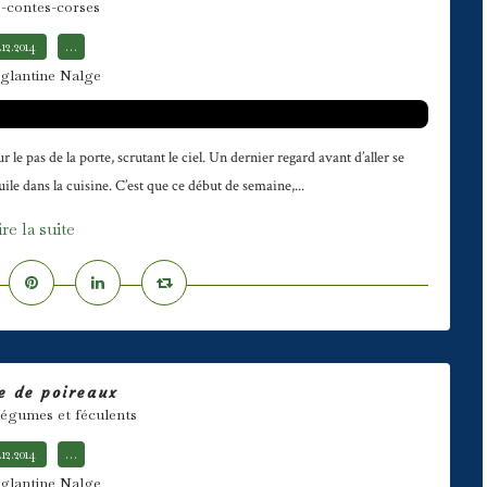
s-contes-corses
.12.2014
…
glantine Nalge
le pas de la porte, scrutant le ciel. Un dernier regard avant d’aller se
ile dans la cuisine. C’est que ce début de semaine,...
ire la suite
e de poireaux
légumes et féculents
.12.2014
…
glantine Nalge