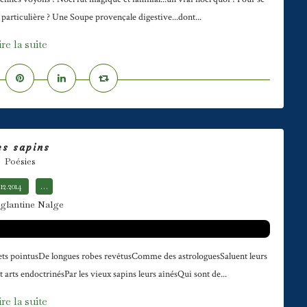
particulière ? Une Soupe provençale digestive...dont...
ire la suite
es sapins
Poésies
.12.2014
…
glantine Nalge
ets pointusDe longues robes revêtusComme des astrologuesSaluent leurs
 arts endoctrinésPar les vieux sapins leurs aînésQui sont de...
ire la suite