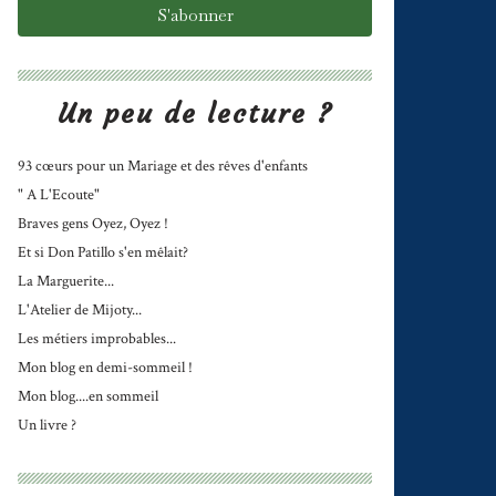
Un peu de lecture ?
93 cœurs pour un Mariage et des rêves d'enfants
" A L'Ecoute"
Braves gens Oyez, Oyez !
Et si Don Patillo s'en mêlait?
La Marguerite...
L'Atelier de Mijoty...
Les métiers improbables...
Mon blog en demi-sommeil !
Mon blog....en sommeil
Un livre ?