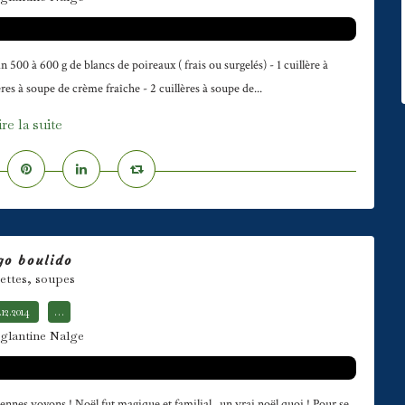
500 à 600 g de blancs de poireaux ( frais ou surgelés) - 1 cuillère à
ères à soupe de crème fraîche - 2 cuillères à soupe de...
ire la suite
go boulido
ettes, soupes
.12.2014
…
glantine Nalge
dennes voyons ! Noël fut magique et familial...un vrai noël quoi ! Pour se