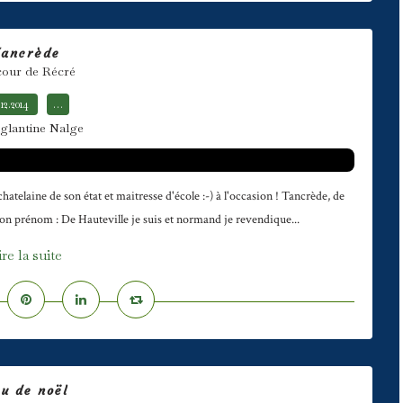
Tancrède
cour de Récré
.12.2014
…
glantine Nalge
elaine de son état et maitresse d'école :-) à l'occasion ! Tancrède, de
mon prénom : De Hauteville je suis et normand je revendique...
ire la suite
u de noël