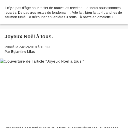
Il n’y a pas d’âge pour tester de nouvelles recettes …et nous nous sommes
régalés. De pauvres restes du lendemain... Vite fait, bien fait... 4 tranches de
saumon fumé…à découper en lanières 3 œufs…à battre en omelette 1
cébette [1] …à ciseler…ou de la...
Joyeux Noël à tous.
Publié le 24/12/2018 à 10:09
Par
Eglantine Lilas