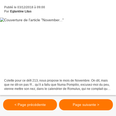
Publié le 03/12/2018 à 09:00
Par
Eglantine Lilas
Colette pour ce défi 213, nous propose le mois de Novembre. On dit, mais
que ne dit-on pas !!!... qu’il a fallu que Numa Pompilio, excusez-moi du peu,
vienne mettre son nez, dans le calendrier de Romulus, qui ne comptait que
dix mois, pour que novembre...
< Page précédente
Page suivante >