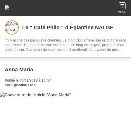
MENU
Le " Café Philo " d Églantine NALGE
" N’y allons pas par quatre chemins, Le blog d'Églantine-lilas est proprement
hallucinant. D’un point de vue esthétique, ce blog est soigné, propre et d’un
goût très sûr. D’un point de vue littéraire, il mériterait l’équivalent du prix
Goncourt du Web. Chaque matin, je brûle de lire les textes splendides
Églantine Lilas. »... Ainsi parlait Zarathoustra ... euh à vrai dire, lisabuzz.com
!
Anna Maria
Publié le 06/01/2019 à 16:47
Par
Eglantine Lilas