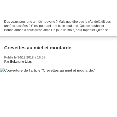
Des vœux pour une année nouvelle ? Mais que dire que je n’ai déjà dit Les
années passées ? C’est pourtant une belle coutume, Que de souhaiter
Bonne année à ceux qu’on aime Un jour, un mois, pour rappeler Qu’on se
souvient de ce qui nous uni. Je crains...
Crevettes au miel et moutarde.
Publié le 30/12/2018 à 16:53
Par
Eglantine Lilas