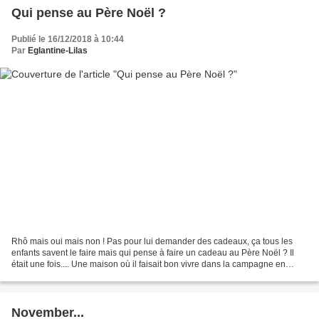
Qui pense au Père Noël ?
Publié le 16/12/2018 à 10:44
Par
Eglantine-Lilas
Rhô mais oui mais non ! Pas pour lui demander des cadeaux, ça tous les
enfants savent le faire mais qui pense à faire un cadeau au Père Noël ? Il
était une fois.... Une maison où il faisait bon vivre dans la campagne en
Provence, et où trois jolies petites...
November...