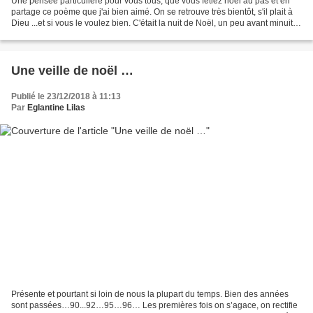
Une pensée particulière pour vous tous, que vous fêtiez noël au pas et en
partage ce poème que j'ai bien aimé. On se retrouve très bientôt, s'il plait à
Dieu ...et si vous le voulez bien. C'était la nuit de Noël, un peu avant minuit,
À l'heure où tout...
Une veille de noël …
Publié le 23/12/2018 à 11:13
Par
Eglantine Lilas
Présente et pourtant si loin de nous la plupart du temps. Bien des années
sont passées…90...92…95…96… Les premières fois on s’agace, on rectifie