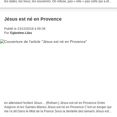
les dates, les lieux, les souvenirs. On refuse, pas « elle » pas celle qui a été
toujours présente dans votre...
Jésus est né en Provence
Publié le 23/12/2018 à 09:38
Par
Eglantine-Lilas
en attendant l'enfant Jésus.... {Refrain:} Jésus est né en Provence Entre
Avignon et les Saintes-Maries Jésus est né en Provence C'est un berger qui
me l'a dit Dans le Midi de la France Sous la dentelle des tamaris Jésus est
né en Provence Jésus est né...