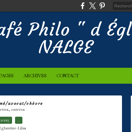
afé Philo " d Ég
NALGE
PAGES
ARCHIVES
CONTACT
mé/avocat/chèvre
ettes, entrées
.11.2013
…
Eglantine-Lilas