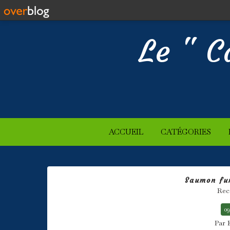
Le " C
ACCUEIL
CATÉGORIES
Saumon fu
Rec
09
Par 