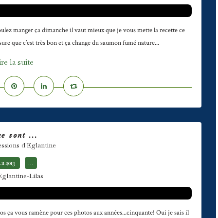
lez manger ça dimanche il vaut mieux que je vous mette la recette ce
ssure que c’est très bon et ça change du saumon fumé nature...
ire la suite
e sont ...
essions d'Eglantine
.11.2013
…
Eglantine-Lilas
s ça vous ramène pour ces photos aux années...cinquante! Oui je sais il