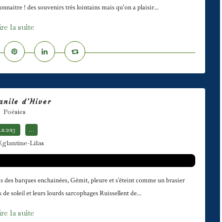
nnaitre ! des souvenirs très lointains mais qu'on a plaisir...
ire la suite
nile d’Hiver
Poésies
.11.2013
…
Eglantine-Lilas
tis des barques enchainées, Gémit, pleure et s’éteint comme un brasier
 de soleil et leurs lourds sarcophages Ruissellent de...
ire la suite