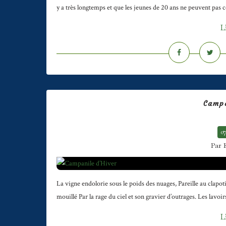
y a très longtemps et que les jeunes de 20 ans ne peuvent pas co
L
Campa
07
Par 
La vigne endolorie sous le poids des nuages, Pareille au clapo
mouillé Par la rage du ciel et son gravier d’outrages. Les lavoirs
L