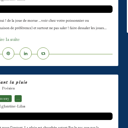
ui ! de la joue de morue ...voir chez votre poissonnier ou
son de préférence) et surtout ne pas saler ! faire dessaler les joues...
ire la suite
ant la pluie
Poésies
.10.2013
…
Eglantine-Lilas
 pour l'instant. La pluie est absorbée autant Par le roc que par la