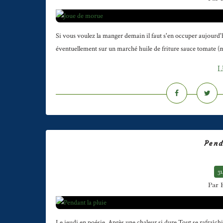
Si vous voulez la manger demain il faut s'en occuper aujourd'h
éventuellement sur un marché huile de friture sauce tomate (mai
L
Pend
31
Par 
Le jeudi en poésie. Après une chaleur si dure Tout se rafraîchit