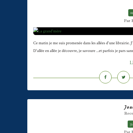
01
Par 
Ce matin je me suis promenée dans les allées d'une librairie. J'
D'allée en allée je découvre, je savoure ...et parfois je pars sans 
L
Jou
Rece
31
Par 