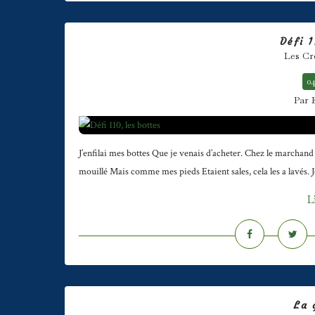
Défi 1
Les Cr
04
Par 
J’enfilai mes bottes Que je venais d’acheter. Chez le marchand d
mouillé Mais comme mes pieds Etaient sales, cela les a lavés. Je
L
La 