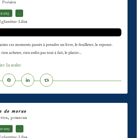
Poésies
.11.2013
…
Eglantine-Lilas
aime ces moments passés à prendre un livre, le feuilleter, le reposer.
rien acheter, rien enfin pas tout à fait, le plaisir...
ire la suite
e de morue
ttes, poissons
.10.2013
…
Eglantine-Lilas