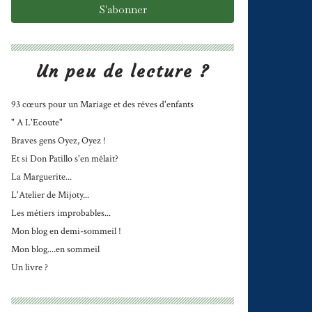
Un peu de lecture ?
93 cœurs pour un Mariage et des rêves d'enfants
" A L'Ecoute"
Braves gens Oyez, Oyez !
Et si Don Patillo s'en mêlait?
La Marguerite...
L'Atelier de Mijoty...
Les métiers improbables...
Mon blog en demi-sommeil !
Mon blog....en sommeil
Un livre ?