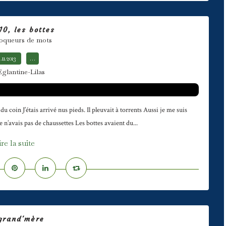
10, les bottes
oqueurs de mots
.11.2013
…
Eglantine-Lilas
u coin J’étais arrivé nus pieds. Il pleuvait à torrents Aussi je me suis
 n’avais pas de chaussettes Les bottes avaient du...
ire la suite
grand'mère