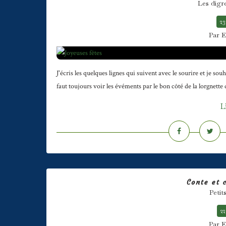
Les digr
23
Par E
J'écris les quelques lignes qui suivent avec le sourire et je sou
faut toujours voir les évéments par le bon côté de la lorgnette 
L
Conte et 
Petit
22
Par E