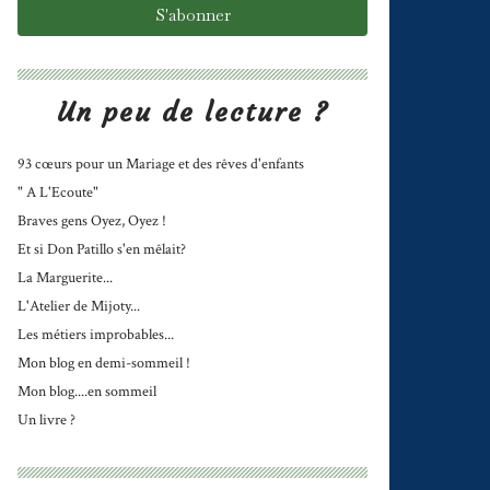
Un peu de lecture ?
93 cœurs pour un Mariage et des rêves d'enfants
" A L'Ecoute"
Braves gens Oyez, Oyez !
Et si Don Patillo s'en mêlait?
La Marguerite...
L'Atelier de Mijoty...
Les métiers improbables...
Mon blog en demi-sommeil !
Mon blog....en sommeil
Un livre ?