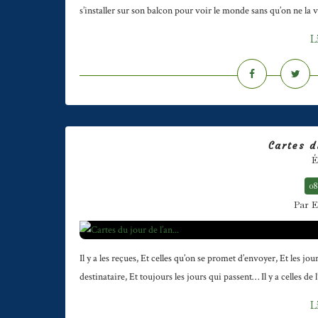
s’installer sur son balcon pour voir le monde sans qu’on ne la vo
L
Cartes d
É
08
Par E
Il y a les reçues, Et celles qu’on se promet d’envoyer, Et les j
destinataire, Et toujours les jours qui passent… Il y a celles de
L