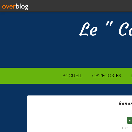
Le " C
ACCUEIL
CATÉGORIES
Bana
12
Par E