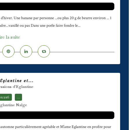
n d’hiver. Une banane par personne ...ou plus 20 g de beurre environ ... 1
e...vanillé ou pas Dans une poêle faire fondre le...
ire la suite
glantine et...
essions d'Eglantine
.01.2016
…
glantine Nalge
n automne particulièrement agréable et M’ame Eglantine en profite pour