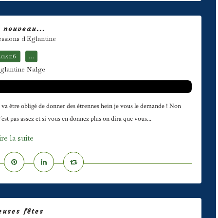
 nouveau...
essions d'Eglantine
.01.2016
…
glantine Nalge
ui va être obligé de donner des étrennes hein je vous le demande ! Non
est pas assez et si vous en donnez plus on dira que vous...
ire la suite
euses fêtes