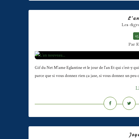
L’an
Les digr
05
Par E
Gif du Net M'ame Eglantine et le jour de l'an Et qui c’est-y q
parce que si vous donnez rien ça jase, si vous donnez un peu c’
L
Joy