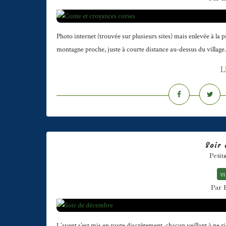
Photo internet (trouvée sur plusieurs sites) mais enlevée à la
montagne proche, juste à courte distance au-dessus du village. Le
L
Soir
Petit
22
Par 
L’avent s’est mis en route discrètement, chacun veillant à ne r