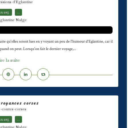
essions d'Eglantine
.12.2015
…
glantine Nalge
haite qu'elles soient lues en y voyant un peu de l'humour d'Eglantine, car il
quand on peut. Lorsqu'on fait le dernier voyage,...
ire la suite
croyances corses
s-contes-corses
.12.2015
…
glantine Nalge