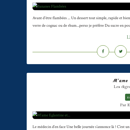
Avant d'être flambées ... Un dessert tout simple, rapide et bie
verre de cognac ou de rhum...perso je préfère Du sucre en poudr
L
M'ame E
Les digr
10
Par E
Le médecin d’en face Une belle journée s’annonce là ! C’est u