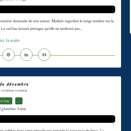
 première demande de son auteur. Mathéo regardait la neige tomber sur la
 ciel bas laissait présager qu’elle ne tarderait pas...
ire la suite
 de décembre
s-contes-corses
.12.2015
…
Eglantine-Lilas
ien oublier dans cette période qui précède la naissance de Jésus. La