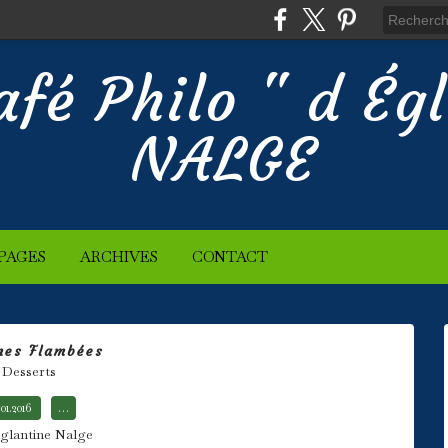
afé Philo " d Ég
NALGE
PAGES
ARCHIVES
CONTACT
nes Flambées
Desserts
.01.2016
…
glantine Nalge