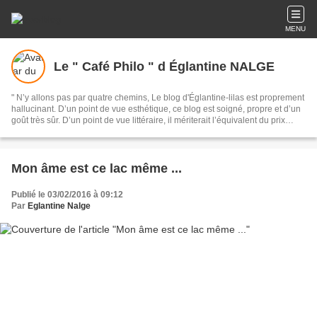
MENU
Le " Café Philo " d Églantine NALGE
" N’y allons pas par quatre chemins, Le blog d'Églantine-lilas est proprement
hallucinant. D’un point de vue esthétique, ce blog est soigné, propre et d’un
goût très sûr. D’un point de vue littéraire, il mériterait l’équivalent du prix
Goncourt du Web. Chaque matin, je brûle de lire les textes splendides
Églantine Lilas. »... Ainsi parlait Zarathoustra ... euh à vrai dire, lisabuzz.com
!
Mon âme est ce lac même ...
Publié le 03/02/2016 à 09:12
Par
Eglantine Nalge