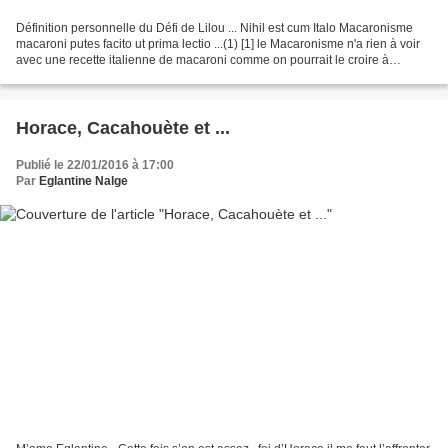
Définition personnelle du Défi de Lilou ... Nihil est cum Italo Macaronisme
macaroni putes facito ut prima lectio ...(1) [1] le Macaronisme n'a rien à voir
avec une recette italienne de macaroni comme on pourrait le croire à
première lecture...
Horace, Cacahouète et ...
Publié le 22/01/2016 à 17:00
Par
Eglantine Nalge