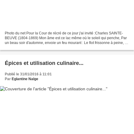
Photo du net Pour la Cour de récré de ce jour j'ai invité :Charles SAINTE-
BEUVE (1804-1869) Mon âme est ce lac même où le soleil qui penche, Par
un beau soir d'automne, envoie un feu mourant : Le flot frissonne à peine, et
pas une aile blanche, Pas une...
Épices et utilisation culinaire...
Publié le 31/01/2016 à 11:01
Par
Eglantine Nalge