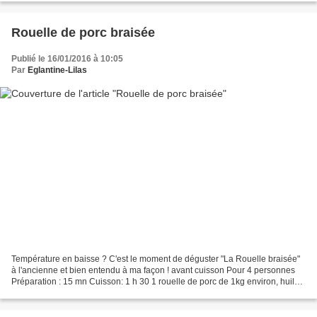
Rouelle de porc braisée
Publié le 16/01/2016 à 10:05
Par
Eglantine-Lilas
Température en baisse ? C'est le moment de déguster "La Rouelle braisée"
à l'ancienne et bien entendu à ma façon ! avant cuisson Pour 4 personnes
Préparation : 15 mn Cuisson: 1 h 30 1 rouelle de porc de 1kg environ, huile
d olive, 1 bouquet garni, un...