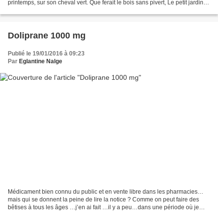
printemps, sur son cheval vert. Que ferait le bois sans pivert, Le petit jardin
sans lilas...
Doliprane 1000 mg
Publié le 19/01/2016 à 09:23
Par
Eglantine Nalge
Médicament bien connu du public et en vente libre dans les pharmacies…
mais qui se donnent la peine de lire la notice ? Comme on peut faire des
bêtises à tous les âges …j’en ai fait …il y a peu…dans une période où je
n’avais pas encore récupéré complètement...