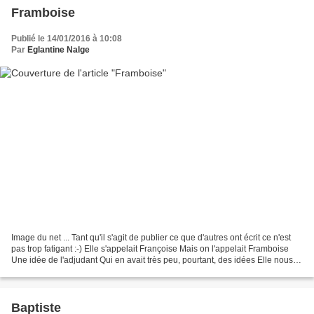
Framboise
Publié le 14/01/2016 à 10:08
Par
Eglantine Nalge
Image du net ... Tant qu'il s'agit de publier ce que d'autres ont écrit ce n'est
pas trop fatigant :-) Elle s'appelait Françoise Mais on l'appelait Framboise
Une idée de l'adjudant Qui en avait très peu, pourtant, des idées Elle nous
servait à boire Dans...
Baptiste