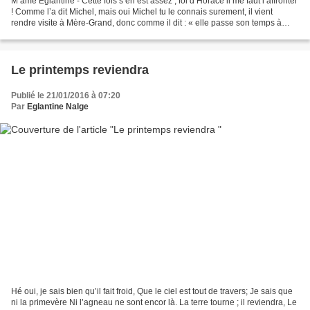
M’ame Eglantine - Cette fois s’en est assez , foi d’Horace il me faut l’affronter
! Comme l’a dit Michel, mais oui Michel tu le connais surement, il vient
rendre visite à Mère-Grand, donc comme il dit : « elle passe son temps à
habiller les uns et autres...
Le printemps reviendra
Publié le 21/01/2016 à 07:20
Par
Eglantine Nalge
Hé oui, je sais bien qu’il fait froid, Que le ciel est tout de travers; Je sais que
ni la primevère Ni l’agneau ne sont encor là. La terre tourne ; il reviendra, Le