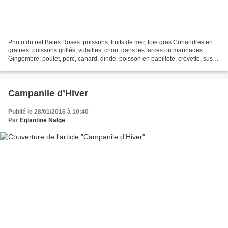
Photo du net Baies Roses: poissons, fruits de mer, foie gras Coriandres en
graines: poissons grillés, volailles, chou, dans les farces ou marinades
Gingembre: poulet, porc, canard, dinde, poisson en papillote, crevette, sushi
mais aussi dans cake et entremets,...
Campanile d’Hiver
Publié le 28/01/2016 à 10:40
Par
Eglantine Nalge