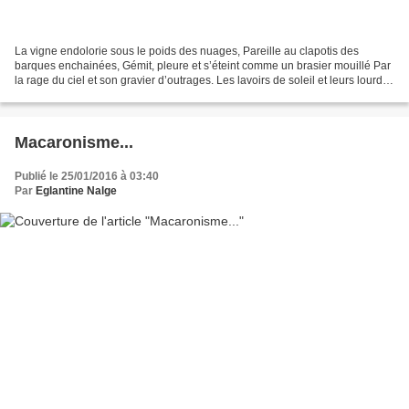
La vigne endolorie sous le poids des nuages, Pareille au clapotis des
barques enchainées, Gémit, pleure et s’éteint comme un brasier mouillé Par
la rage du ciel et son gravier d’outrages. Les lavoirs de soleil et leurs lourds
sarcophages Ruissellent de...
Macaronisme...
Publié le 25/01/2016 à 03:40
Par
Eglantine Nalge