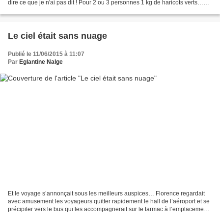
dire ce que je n'ai pas dit ! Pour 2 ou 3 personnes 1 kg de haricots verts…
plats ou pas 1 boite...
Le ciel était sans nuage
Publié le 11/06/2015 à 11:07
Par
Eglantine Nalge
Et le voyage s’annonçait sous les meilleurs auspices… Florence regardait
avec amusement les voyageurs quitter rapidement le hall de l’aéroport et se
précipiter vers le bus qui les accompagnerait sur le tarmac à l’emplacement
de l’avion. Elle avait suffisamment...