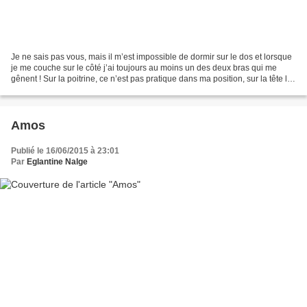
Je ne sais pas vous, mais il m’est impossible de dormir sur le dos et lorsque
je me couche sur le côté j’ai toujours au moins un des deux bras qui me
gênent ! Sur la poitrine, ce n’est pas pratique dans ma position, sur la tête les
bras fatiguent, sous...
Amos
Publié le 16/06/2015 à 23:01
Par
Eglantine Nalge