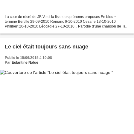
La cour de récré de JB Voici la liste des prénoms proposés En bleu =
terminé Bertille 29-09-2010 Romaric 6-10-2010 Césarie 13-10-2010
Philibert 20-10-2010 Léocadie 27-10-2010... Parodie d’une chanson de Tino
Rossi « Amor » à la cour de Récré de M'dame...
Le ciel était toujours sans nuage
Publié le 15/06/2015 à 10:08
Par
Eglantine Nalge