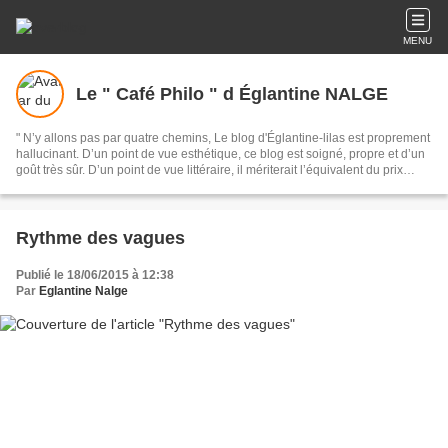
MENU
Le " Café Philo " d Églantine NALGE
" N’y allons pas par quatre chemins, Le blog d'Églantine-lilas est proprement
hallucinant. D’un point de vue esthétique, ce blog est soigné, propre et d’un
goût très sûr. D’un point de vue littéraire, il mériterait l’équivalent du prix
Goncourt du Web. Chaque matin, je brûle de lire les textes splendides
Églantine Lilas. »... Ainsi parlait Zarathoustra ... euh à vrai dire, lisabuzz.com
!
Rythme des vagues
Publié le 18/06/2015 à 12:38
Par
Eglantine Nalge