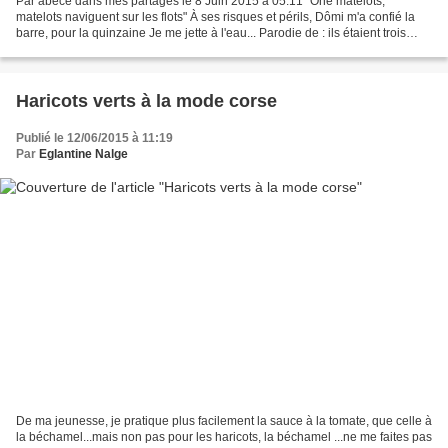
Par abécé dans mes partages le 8 Juin 2015 à 05:11 "Ohé matelots,
matelots naviguent sur les flots" À ses risques et périls, Dômi m'a confié la
barre, pour la quinzaine Je me jette à l'eau... Parodie de : ils étaient trois
petits enfants I ls étaient...
Haricots verts à la mode corse
Publié le 12/06/2015 à 11:19
Par
Eglantine Nalge
De ma jeunesse, je pratique plus facilement la sauce à la tomate, que celle à
la béchamel...mais non pas pour les haricots, la béchamel ...ne me faites pas