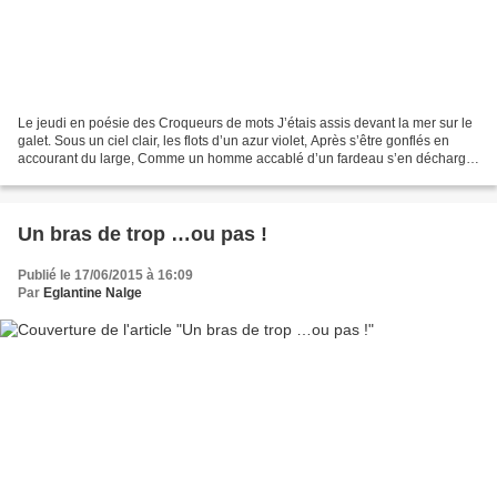
Le jeudi en poésie des Croqueurs de mots J’étais assis devant la mer sur le
galet. Sous un ciel clair, les flots d’un azur violet, Après s’être gonflés en
accourant du large, Comme un homme accablé d’un fardeau s’en décharge,
Se brisaient devant moi,...
Un bras de trop …ou pas !
Publié le 17/06/2015 à 16:09
Par
Eglantine Nalge