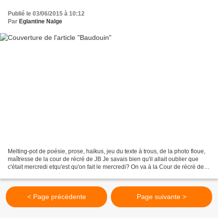
Publié le 03/06/2015 à 10:12
Par
Eglantine Nalge
Melting-pot de poésie, prose, haïkus, jeu du texte à trous, de la photo floue,
maîtresse de la cour de récré de JB Je savais bien qu'il allait oublier que
c'était mercredi etqu'est qu'on fait le mercredi? On va à la Cour de récré de
Madame JB ! Mais non...
< Page précédente
Page suivante >