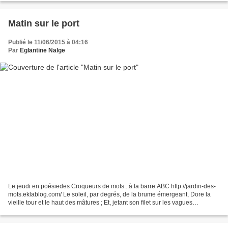
Matin sur le port
Publié le 11/06/2015 à 04:16
Par
Eglantine Nalge
Le jeudi en poésiedes Croqueurs de mots...à la barre ABC http://jardin-des-
mots.eklablog.com/ Le soleil, par degrés, de la brume émergeant, Dore la
vieille tour et le haut des mâtures ; Et, jetant son filet sur les vagues
obscures, Fait scintiller la...