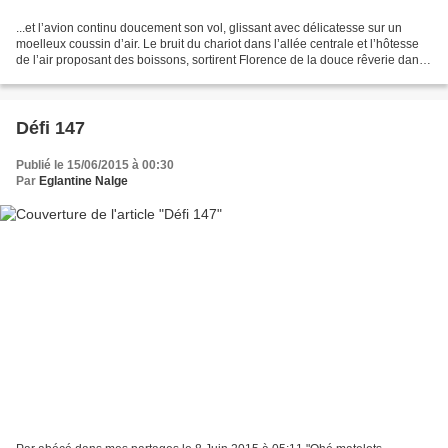
...et l’avion continu doucement son vol, glissant avec délicatesse sur un
moelleux coussin d’air. Le bruit du chariot dans l’allée centrale et l’hôtesse
de l’air proposant des boissons, sortirent Florence de la douce rêverie dans
laquelle elle avait plongé....
Défi 147
Publié le 15/06/2015 à 00:30
Par
Eglantine Nalge