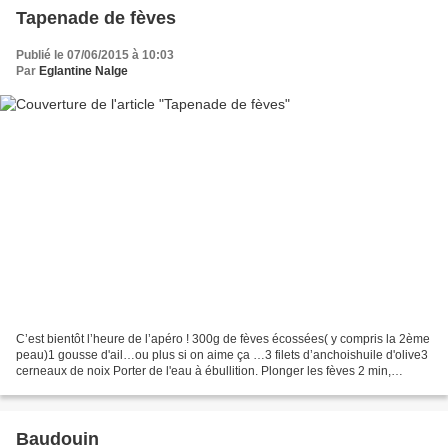
Tapenade de fèves
Publié le 07/06/2015 à 10:03
Par
Eglantine Nalge
C’est bientôt l’heure de l’apéro ! 300g de fèves écossées( y compris la 2ème
peau)1 gousse d'ail…ou plus si on aime ça …3 filets d’anchoishuile d'olive3
cerneaux de noix Porter de l'eau à ébullition. Plonger les fèves 2 min,
égoutter et laisser refroidir....
Baudouin