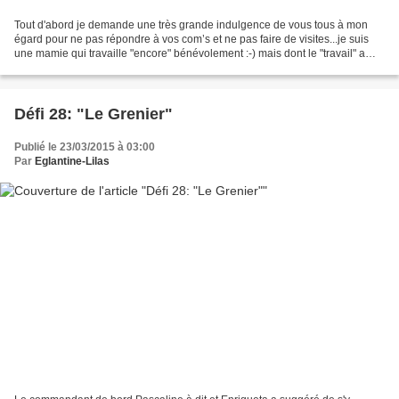
Tout d'abord je demande une très grande indulgence de vous tous à mon
égard pour ne pas répondre à vos com’s et ne pas faire de visites...je suis
une mamie qui travaille "encore" bénévolement :-) mais dont le "travail" a
des impératifs de dates ...le...
Défi 28: "Le Grenier"
Publié le 23/03/2015 à 03:00
Par
Eglantine-Lilas