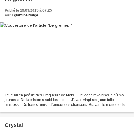
Publié le 19/03/2015 à 07:25
Par
Eglantine Nalge
Le jeudi en poésie des Croqueurs de Mots ~~Je viens revoir l'asile où ma
jeunesse De la misère a subi les leçons. J'avais vingt-ans, une folle
maîtresse, De francs amis et l'amour des chansons. Bravant le monde et les
sots et les sages, Sans avenir, riche...
Crystal