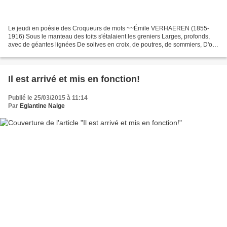
Le jeudi en poésie des Croqueurs de mots ~~Émile VERHAEREN (1855-
1916) Sous le manteau des toits s'étalaient les greniers Larges, profonds,
avec de géantes lignées De solives en croix, de poutres, de sommiers, D'où
pendaient à ses fils un peuple d'araignées....
Il est arrivé et mis en fonction!
Publié le 25/03/2015 à 11:14
Par
Eglantine Nalge