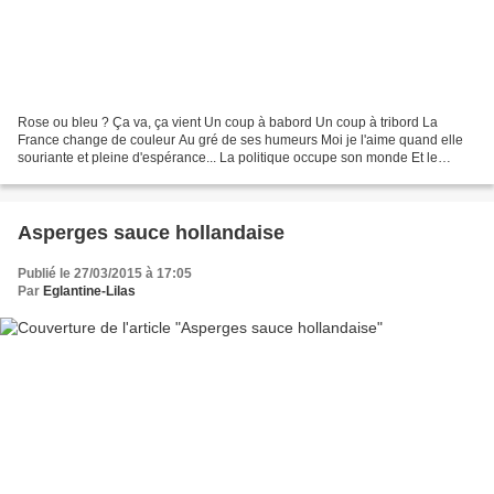
Rose ou bleu ? Ça va, ça vient Un coup à babord Un coup à tribord La
France change de couleur Au gré de ses humeurs Moi je l'aime quand elle
souriante et pleine d'espérance... La politique occupe son monde Et le
monde attend qu'on s'occupe de lui Hier,...
Asperges sauce hollandaise
Publié le 27/03/2015 à 17:05
Par
Eglantine-Lilas