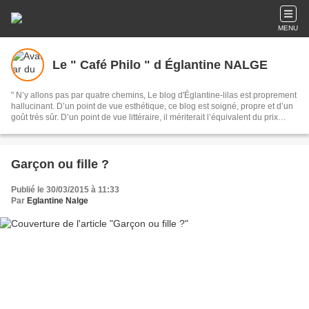
MENU
Le " Café Philo " d Églantine NALGE
" N’y allons pas par quatre chemins, Le blog d'Églantine-lilas est proprement
hallucinant. D’un point de vue esthétique, ce blog est soigné, propre et d’un
goût très sûr. D’un point de vue littéraire, il mériterait l’équivalent du prix
Goncourt du Web. Chaque matin, je brûle de lire les textes splendides
Églantine Lilas. »... Ainsi parlait Zarathoustra ... euh à vrai dire, lisabuzz.com
!
Garçon ou fille ?
Publié le 30/03/2015 à 11:33
Par
Eglantine Nalge