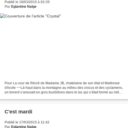
Publié le 18/03/2015 à 02:35
Par
Eglantine Nalge
Pour La cour de Récré de Madame JB, chatelaine de son état et Maitresse
d'école ~~Là-haut dans la montagne au milieu des crocus et des cyclamens,
un torrent s’amusait en gros tourbillons dans le lac qui s’était formé au milieu
des rochers. Une gouttelette...
C'est mardi
Publié le 17/03/2015 à 11:42
Par
Eglantine Nalge