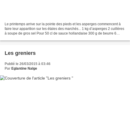
Le printemps arrive sur la pointe des pieds et les asperges commencent à
faire leur apparition sur les étales des marchés... 1 kg d’asperges 2 cuillères
à soupe de gros sel Pour 50 cl de sauce hollandaise 300 g de beurre 6
jaunes d'œufs 1 citron jaune...
Les greniers
Publié le 26/03/2015 à 03:46
Par
Eglantine Nalge