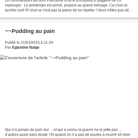
Le commandant de bord Pascaline à dit et Enriqueta a suggéré de s'y
replonger : Le printemps est arrivé, propice au grand ménage. Ca c'est ce
qu'elle croit !!!! chut ce n'est pas la peine de lui répéter ! Vous n'êtes pas allé
au grenier depuis longtemps......
~~Pudding au pain
Publié le 21/03/2015 à 11:20
Par
Eglantine Nalge
Qui n’a jamais de pain dur …et qui a connu la guerre ne le jette pas …
d’autres aussi sans doute ! Et quand on n’a pas de poules à nourrir eh bien