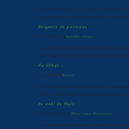
Le Jeudi 11 Mars 2010 : la mi-carême, ou l'histoire des oeu
marque la moitié du Carême, mais rien dans le calendrier l
Beignets de poireaux
19 février 2017 ( #
Recettes, entrées
)
Autrement dit en corse : E Bastelle di porru Pâte à beignets
une terrine, les battre et rajouter peu à un peu la farine. M
Au début...
13 avril 2017 ( #
Poésies
)
Jeudi en poésie proposé par Martine : http://quaidesri
début... Il y avait un ciel il y eut un nuage Il y avait la boue 
Le noël de Naïs
22 décembre 2013 ( #
Petits-contes-Provençaux
)
Naïs avait vu le jour il y a bien des années de ça, dans un