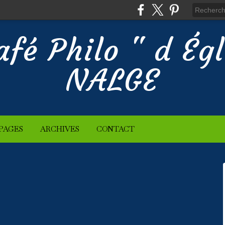
afé Philo " d Ég
NALGE
PAGES
ARCHIVES
CONTACT