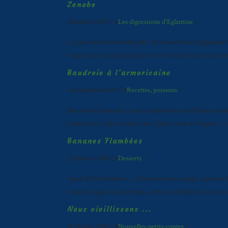
Zenobe
18 janvier 2017 ( #
Les digressions d'Eglantine
)
La cour de Récré de Mme JB - Hou hou M’ame Églantine ! -
vous aviez l’air de ne pas me voir ! -Et alors vous z’avez
Baudroie à l’armoricaine
13 septembre 2015 ( #
Recettes, poissons
)
Recette du dimanche...mais compte tenue de l'heure ce ser
baudroie 25 cl de vin blanc sec 1 petit verre de Cognac 2 c
Bananes Flambées
12 janvier 2016 ( #
Desserts
)
Avant d'être flambées ... Un dessert tout simple, rapide et 
verre de cognac ou de rhum...perso je préfère Du sucre en p
Nous vieillissons ...
28 février 2016 ( #
Nouvelles-petits-contes
)