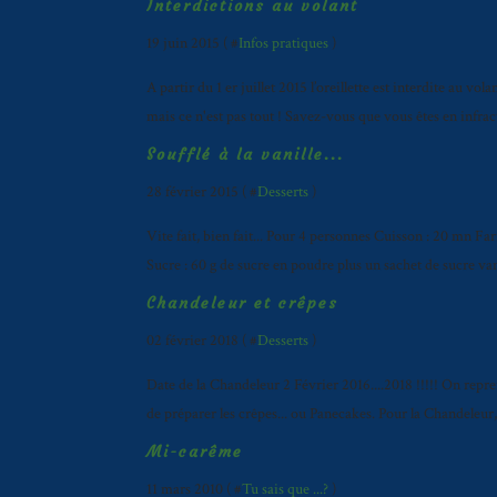
Interdictions au volant
19 juin 2015 ( #
Infos pratiques
)
A partir du 1 er juillet 2015 l’oreillette est interdite au vo
mais ce n'est pas tout ! Savez-vous que vous êtes en infracti
Soufflé à la vanille...
28 février 2015 ( #
Desserts
)
Vite fait, bien fait... Pour 4 personnes Cuisson : 20 mn Fari
Sucre : 60 g de sucre en poudre plus un sachet de sucre van
Chandeleur et crêpes
02 février 2018 ( #
Desserts
)
Date de la Chandeleur 2 Février 2016....2018 !!!!! On repre
de préparer les crêpes... ou Panecakes. Pour la Chandeleur,
Mi-carême
11 mars 2010 ( #
Tu sais que ...?
)