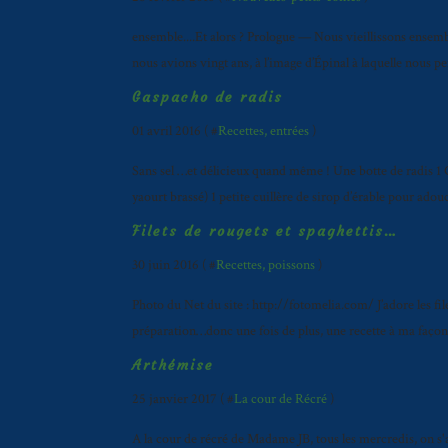
ensemble....Et alors ? Prologue — Nous vieillissons ensembl
nous avions vingt ans, à l’image d’Épinal à laquelle nous pe
Gaspacho de radis
01 avril 2016 ( #
Recettes, entrées
)
Sans sel …et délicieux quand même ! Une botte de radis 1 C
yaourt brassé) 1 petite cuillère de sirop d’érable pour adou
Filets de rougets et spaghettis…
30 juin 2016 ( #
Recettes, poissons
)
Photo du Net du site : http://fotomelia.com/ J’adore les f
préparation…donc une fois de plus, une recette à ma façon … 
Arthémise
25 janvier 2017 ( #
La cour de Récré
)
A la cour de récré de Madame JB, tous les mercredis, on s