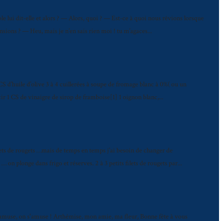
e lui dit-elle et alors ? — Alors, quoi ? — Est-ce à quoi nous rêvions lorsque
nsions ? — Heu, mais je n’en sais rien moi ! tu m’agaces...
S d’huile d’olive 3 à 4 cuillerées à soupe de fromage blanc à 0%( ou un
cir 1 CS de vinaigre de sirop de framboise[1] 1 oignon blanc,...
ilets de rougets …mais de temps en temps j’ai besoin de changer de
on plonge dans frigo et réserves. 2 à 3 petits filets de rougets par...
'amuse, on s'amuse ! Arthémise, mon amie, ma fleur, Bonne fête à vous