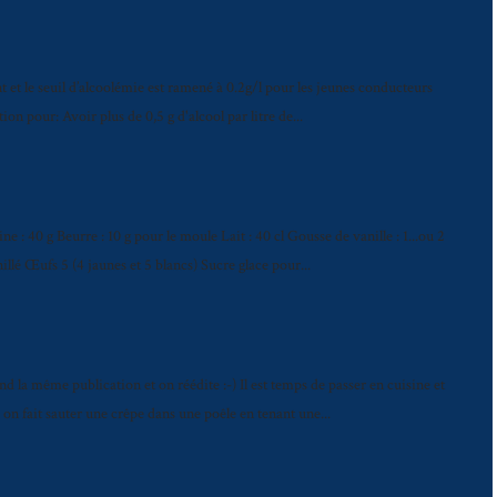
lant et le seuil d’alcoolémie est ramené à 0.2g/l pour les jeunes conducteurs
on pour: Avoir plus de 0,5 g d'alcool par litre de...
ne : 40 g Beurre : 10 g pour le moule Lait : 40 cl Gousse de vanille : 1...ou 2
illé Œufs 5 (4 jaunes et 5 blancs) Sucre glace pour...
nd la même publication et on réédite :-) Il est temps de passer en cuisine et
 on fait sauter une crêpe dans une poêle en tenant une...