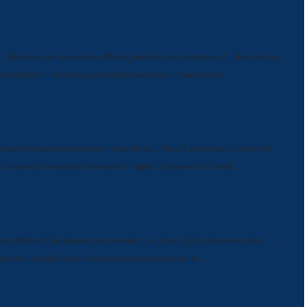
 Qu’est-ce qui nous arrive M’ame Josette à crier comme ça ? - Ben c’est que
 un problème ? - Noon pas particulièrement mais …mais on dit...
a pour dimanche prochaine :-) sans doute... Pour 2 personnes 2 queues de
. à soupe de concentré de tomates 1 oignon 2 gousses d’ail Huile...
bien d’hiver. Une banane par personne ...ou plus 20 g de beurre environ ... 1
oudre...vanillé ou pas Dans une poêle faire fondre le...