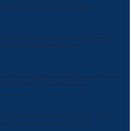
te par l'armateur Guillaume Ladiré en 1540. Salles du rdc.
es jours qui passent… Celles qu’on a pourtant choisi avec joie En pensant au
s de l’année dernière, Restées dans un tiroir… Parce...
-) rediffusion donc! L'Épiphanie est une fête chrétienne qui célèbre la venue
le a lieu le 6 janvier. Certes ...cependant pour vendre...
de Laurent MARIOTTE, dans l’émission ‘Petits plats en équilibre » sur TF1 m’a
 ? Je laisse les spécialistes nous éclairer ! Harira 200g...