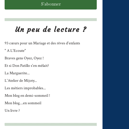
Un peu de lecture ?
93 cœurs pour un Mariage et des rêves d'enfants
" A L'Ecoute"
Braves gens Oyez, Oyez !
Et si Don Patillo s'en mêlait?
La Marguerite...
L'Atelier de Mijoty...
Les métiers improbables...
Mon blog en demi-sommeil !
Mon blog....en sommeil
Un livre ?