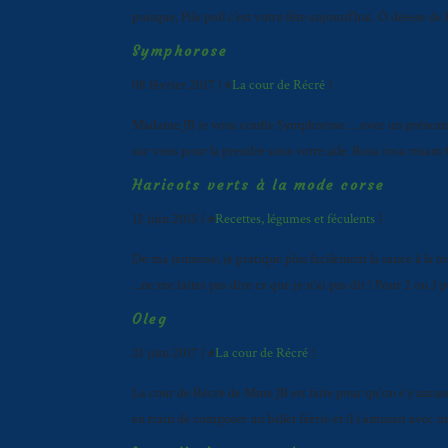
puisque, Pile poil c’est votre fête aujourd’hui. Ô déesse d
Symphorose
08 février 2017 ( #
La cour de Récré
)
Madame JB je vous confie Symphorose ... avec un prénom c
sur vous pour la prendre sous votre aile. Rosa rosa rosa
Haricots verts à la mode corse
12 juin 2015 ( #
Recettes, légumes et féculents
)
De ma jeunesse, je pratique plus facilement la sauce à la t
...ne me faites pas dire ce que je n'ai pas dit ! Pour 2 ou 3 
Oleg
21 juin 2017 ( #
La cour de Récré
)
La cour de Récré de Mme JB est faite pour qu'on s'y amuse.
en train de composer un ballet féerie et il s’amusait avec 