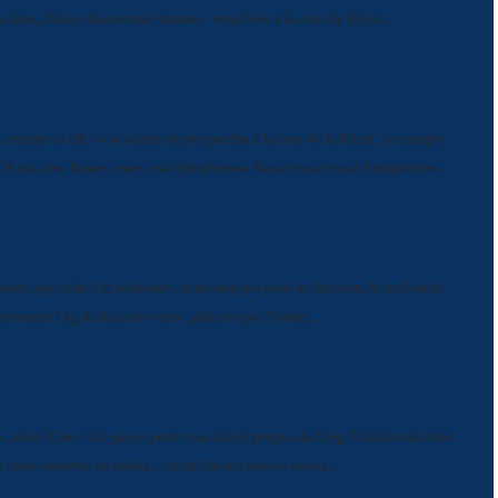
e la lune, Diane chasseresse Amusez- vous bien à la cour de Récré...
omme ça elle va se sentir un peu perdue à la cour de la Récré , je compte
m Oh ma rose Rosae rosae rosa Symphorosa Rosae rosae rosas Symphorose...
omate, que celle à la béchamel...mais non pas pour les haricots, la béchamel
personnes 1 kg de haricots verts…plats ou pas 1 boite...
..n'est-il pas ? Ce que je peux vous dire à propos de Oleg: Tchaïkovski était
un casse-noisette en même …ce qui devait arriver arriva...