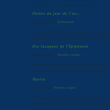
à Saint-Valérie- en-Caux Maison en pans de bois, construi
Cartes du jour de l’an...
08 janvier 2016 ( #
Évènements
)
Il y a les reçues, Et celles qu’on se promet d’envoyer, Et l
destinataire, Et toujours les jours qui passent… Il y a celle
Les lasagnes de l'Epiphanie
06 janvier 2017 ( #
Recettes, viandes
)
Photo internet On ne change pas une recette de tradition :
du Messie recevant la visite et l'hommage des rois mages. El
Harira
16 mars 2013 ( #
Recettes, soupes
)
Il fait encore très froid du nord au sud, et cette recette 
semblée la bienvenue. Harira…soupe marocaine..ou algérienne