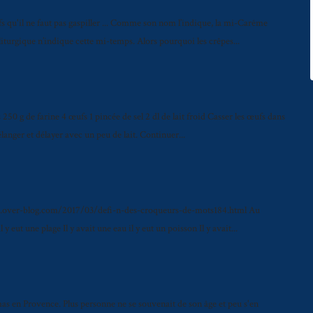
fs qu'il ne faut pas gaspiller ... Comme son nom l’indique, la mi-Carême
iturgique n’indique cette mi-temps. Alors pourquoi les crêpes...
 250 g de farine 4 œufs 1 pincée de sel 2 dl de lait froid Casser les œufs dans
élanger et délayer avec un peu de lait. Continuer...
mes.over-blog.com/2017/03/defi-n-des-croqueurs-de-mots184.html Au
il y eut une plage Il y avait une eau il y eut un poisson Il y avait...
 mas en Provence. Plus personne ne se souvenait de son âge et peu s'en