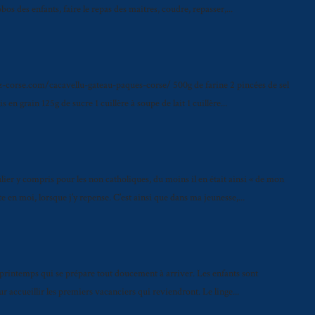
bos des enfants, faire le repas des maitres, coudre, repasser,...
z-corse.com/cacavellu-gateau-paques-corse/ 500g de farine 2 pincées de sel
en grain 125g de sucre 1 cuillère à soupe de lait 1 cuillère...
ulier y compris pour les non catholiques, du moins il en était ainsi « de mon
 en moi, lorsque j’y repense. C’est ainsi que dans ma jeunesse,...
 printemps qui se prépare tout doucement à arriver. Les enfants sont
ur accueillir les premiers vacanciers qui reviendront. Le linge...