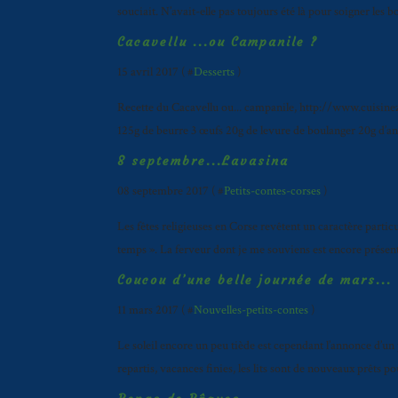
souciait. N’avait-elle pas toujours été là pour soigner les bo
Cacavellu ...ou Campanile ?
15 avril 2017 ( #
Desserts
)
Recette du Cacavellu ou... campanile, http://www.cuisine
125g de beurre 3 œufs 20g de levure de boulanger 20g d’anis 
8 septembre...Lavasina
08 septembre 2017 ( #
Petits-contes-corses
)
Les fêtes religieuses en Corse revêtent un caractère partic
temps ». La ferveur dont je me souviens est encore présente
Coucou d’une belle journée de mars...
11 mars 2017 ( #
Nouvelles-petits-contes
)
Le soleil encore un peu tiède est cependant l’annonce d’un
repartis, vacances finies, les lits sont de nouveaux prêts po