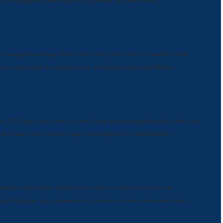
 se dégageait d’elle lorsque on la prenait dans nos mains,...
naigrette asiatique Huile d’olive, ail, jus de citron, coriandre fraiche
ut et assaisonner des légumes crus. Vinaigrette marocaine Huile...
, TF1, (parce que c’est sur cette chaine que nous regardons les infos, mais
 de France qui a viré au rouge pour souligner la contamination...
ontenter d'une photo lorsqu'on en a deux ! A disjoncter faisons le
ai d’expliquer qu’au moment où la voiture est venue s’encastrer dans...