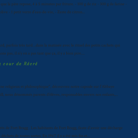
ue la pâte repose, 4 à 5 minutes par friture. - 100 g de riz - 300 g de farine -
live - 1 petit verre d’eau-de-vie, - Zeste de citron...
tard, parfois très tard…dans la matinée avec le rituel des petits cachets qui
 pas, il n’y en a pas tant que ça, il y a bien pire....
a cour de Récré
e religieux et philosophique", découvrez notre capsule sur l'Abbaye
ill, nous dénommés parents d’élèves, responsables envers nos enfants,...
près de Fort Bragg . Les habitants de Fort Bragg, faute d'avoir une décharge
échets de toutes sortes. En 1967 il y a été mis fin et...