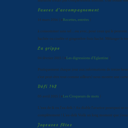
maturité n’était pas complètement atteinte. Une bonne odeur
Sauces d’accompagnement
14 mars 2016 ( #
Recettes, entrées
)
à consommer sans sel …ou avec, pour ceux qui le peuvent. Vi
hachée ou ciselée et gingembre frais haché. Mélanger le to
La grippe
04 février 2015 ( #
Les digressions d'Eglantine
)
Pratiquement chaque jour aux informations de treize heures
c’est peut-être tout comme ailleurs) nous montre une carte
Défi 142
05 avril 2015 ( #
Les Croqueurs de mots
)
L'eau de là ou l'au delà ? Au diable l'avarice pourquoi se c
complètement ! L’au-delà Voilà un long moment que j’essay
Joyeuses fêtes