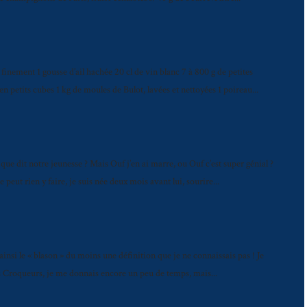
inement 1 gousse d’ail hachée 20 cl de vin blanc 7 à 800 g de petites
petits cubes 1 kg de moules de Bulot, lavées et nettoyées 1 poireau...
ue dit notre jeunesse ? Mais Ouf j’en ai marre, ou Ouf c’est super génial ?
peut rien y faire, je suis née deux mois avant lui, sourire...
 ainsi le « blason » du moins une définition que je ne connaissais pas ! Je
es Croqueurs, je me donnais encore un peu de temps, mais...