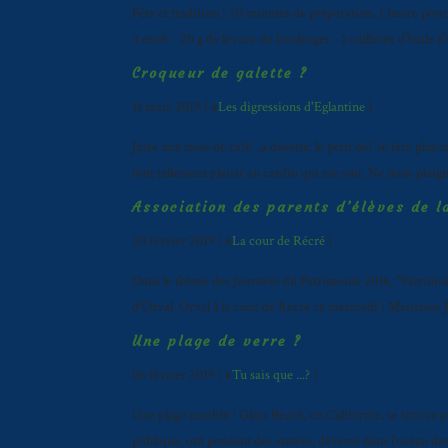
Fête et tradition ! 20 minutes de préparation, 1 heure pour q
4 œufs - 20 g de levure du boulanger - 1 cuillerée d’huile d’o
Croqueur de galette ?
11 mars 2019 ( #
Les digressions d'Eglantine
)
Juste une tasse de café…à dosette, le petit dej’ se fera plus 
font tellement plaisir au cardio qui me suit. Ne nous plaignons
Association des parents d’élèves de l
20 février 2019 ( #
La cour de Récré
)
Dans le thème des Journées du Patrimoine 2016, "Patrimoin
d'Orval. Orval à la cour de Récré ce mercredi ! Maîtresse J
Une plage de verre ?
06 février 2019 ( #
Tu sais que ...?
)
Une plage insolite ! Glass Beach, en Californie, se trouve 
publique, ont pendant des années, déversé dans l’océan des d