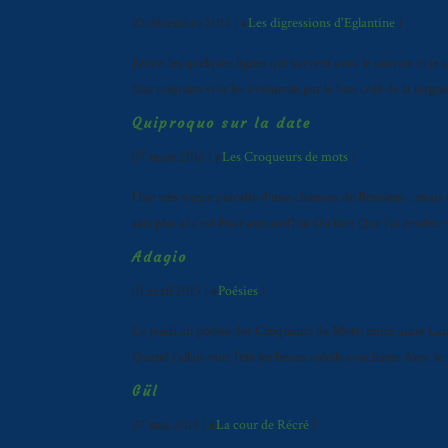
23 décembre 2015 ( #
Les digressions d'Eglantine
)
J'écris les quelques lignes qui suivent avec le sourire et je
faut toujours voir les évéments par le bon côté de la lorgne
Quiproquo sur la date
07 mars 2016 ( #
Les Croqueurs de mots
)
Une très vague parodie d'une chanson de Brassens ...mais t
sais plus si c’est Pour aujourd’hui Ou hier Que j’ai rende
Adagio
01 avril 2015 ( #
Poésies
)
Le jeudi en poésie des Croqueurs de Mots, notre amie Len
Quand j’allais voir l’été les beaux soleils couchants Avec l
Gül
27 mai 2015 ( #
La cour de Récré
)