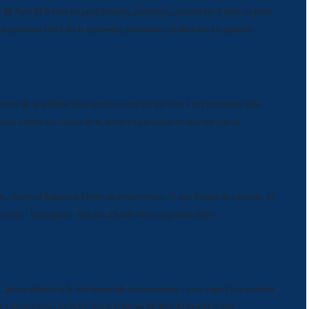
M'Âme JB Il était un petit homme, pirouette, cacahouète Il était un petit
e prénom Gül à dit la maitresse, pirouette, cacahou ète Le premier...
vre de la goélette Que serais-je sans toi qui vins à ma rencontre Que
ure arrêtée au cadran de la montre Que serais-je sans toi que ce...
es... dicton d'Eglantine Durée de préparation : 15 mn Temps de cuisson : 35
erre - Un oignon - Un peu d'huile olive ou graisse d’oie -...
..photo enlevée à la 1ere demande de son auteur ...avec regret Les recettes
 champignons de Paris, frais1 échalote30/40 g de beurre½ litre...