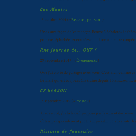
Les Moules
15 octobre 2014 ( #
Recettes, poissons
)
Une autre façon de les manger. Beurre 3 échalotes hachées f
pommes épluchées et coupées en 4 1 tomate mure coupée en 
Une journée de… OUF !
29 septembre 2019 ( #
Évènements
)
Que j’ai envie de partager avec vous. C’est bien comme ça q
Le mari qui est toujours à la traine depuis 83 ans…oui IL ne 
LE BLASON
13 septembre 2019 ( #
Poésies
)
Avec retard, j’ai lu le défi proposé par Jeanne et découvert
n’étais pas spécialement prête à reprendre déjà la route d
Histoire de faussaire