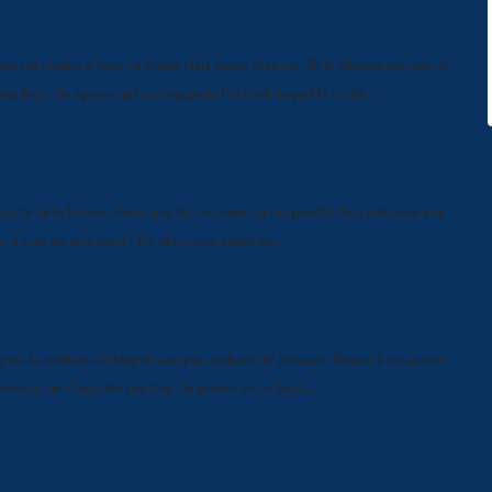
ant sur champ d'azur La ferme était fausse bien sûr, Et le chaume servant de
aux buis, On apercevait un faux puits Du fond duquel la vérité...
partie de la France. Alors que fait-on dans un cas pareil ? On s’intéresse aux
, à tous les prix aussi ! De plus, cette année ne...
epuis la création du blog tu n'as pas souhaité de Joyeuses Pâques à tes amies?
revenir ne t'inquiète pas trop , la preuve en ce lundi...