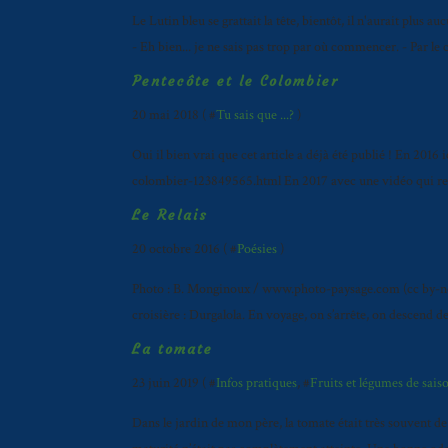
Le Lutin bleu se grattait la tête, bientôt, il n'aurait plus a
- Eh bien... je ne sais pas trop par où commencer. - Par
Pentecôte et le Colombier
20 mai 2018 ( #
Tu sais que ...?
)
Oui il bien vrai que cet article a déjà été publié ! En 2016
colombier-123849565.html En 2017 avec une vidéo qui rem
Le Relais
20 octobre 2016 ( #
Poésies
)
Photo : B. Monginoux / www.photo-paysage.com (cc by-nc
croisière : Durgalola. En voyage, on s’arrête, on descend d
La tomate
23 juin 2019 ( #
Infos pratiques
, #
Fruits et légumes de sais
Dans le jardin de mon père, la tomate était très souvent de