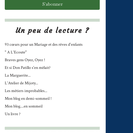
Un peu de lecture ?
93 cœurs pour un Mariage et des rêves d'enfants
" A L'Ecoute"
Braves gens Oyez, Oyez !
Et si Don Patillo s'en mêlait?
La Marguerite...
L'Atelier de Mijoty...
Les métiers improbables...
Mon blog en demi-sommeil !
Mon blog....en sommeil
Un livre ?