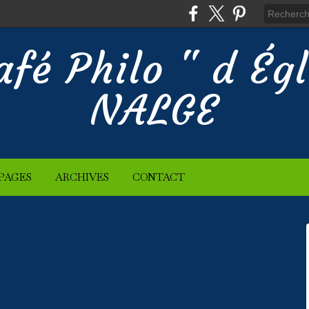
afé Philo " d Ég
NALGE
PAGES
ARCHIVES
CONTACT