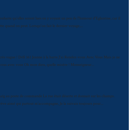
 souhaite qu'elles soient lues en y voyant un peu de l'humour d'Eglantine, car il
tte quand on peut. Lorsqu'on fait le dernier voyage,...
rès vague ! Défi 161 Jeanne à la barre J'ai Rendez-vous Avec Vous Mais je ne
z-vous avec vous Oh mon dieu, quelle misère ! Monseigneur...
aïg au poste de commande La rue était déserte et donnait sur les champs.
e rêve aimé qui partout m’accompagne, Je la suivais toujours pour...