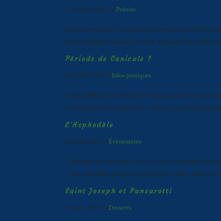
17 octobre 2019 ( #
Poésies
)
Jeudi en poésie des Croqueurs de mots avec Jill Se découp
toit Synthétique comme il se doit. Au bout d'une allée de f
Période de Canicule ?
04 juillet 2019 ( #
Infos pratiques
)
Certes, difficile de prétendre le contraire pour une grande 
climatiseurs fixes ou mobiles, et il y en a pour tous les goûts
L'Asphodèle
22 avril 2019 ( #
Évènements
)
- Eglantine qu'est-ce qui t'arrive ? pour la première fois d
- Je ne sais Mère-grand un p'tit passage à vide...mais ça va 
Saint Joseph et Panzarotti
19 mars 2019 ( #
Desserts
)