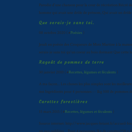
Parodie d'une chanson pour la cour de récréation Récré de 
homme qui avait une drôle de prénom, Qui avait un drôle d
Que serais-je sans toi.
08 octobre 2020 ( #
Poésies
)
Jeudi en poésie des Croqueurs de Mots Martine à la manoeu
serais-je sans toi qu'un coeur au bois dormant Que cette he
Ragoût de pommes de terre
30 janvier 2010 ( #
Recettes, légumes et féculents
)
A ma façon... Les choses les plus simples sont les meilleur
mn Ingrédients pour 4 personnes : - 1kg 500 de pommes de t
Carottes forestières
15 mars 2015 ( #
Recettes, légumes et féculents
)
Source internet: http://www.jacques-briant.fr/accueil-bis.
un peu oubliées… Pour 4 personnes 1kg de carottes250 g de