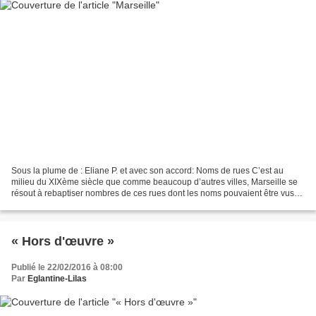
Sous la plume de : Eliane P. et avec son accord: Noms de rues C’est au
milieu du XIXème siècle que comme beaucoup d’autres villes, Marseille se
résout à rebaptiser nombres de ces rues dont les noms pouvaient être vus
comme inconvenants. La rue Beauregard...
« Hors d'œuvre »
Publié le 22/02/2016 à 08:00
Par
Eglantine-Lilas