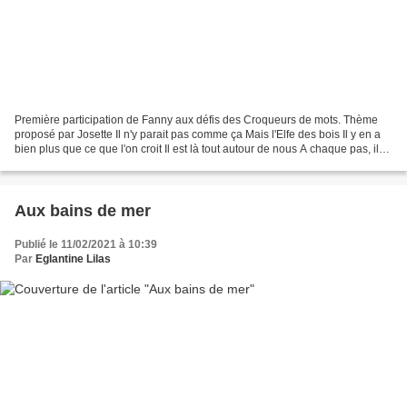
Première participation de Fanny aux défis des Croqueurs de mots. Thème
proposé par Josette Il n'y parait pas comme ça Mais l'Elfe des bois Il y en a
bien plus que ce que l'on croit Il est là tout autour de nous A chaque pas, il
tournoie Il sème un peu...
Aux bains de mer
Publié le 11/02/2021 à 10:39
Par
Eglantine Lilas