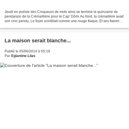
Jeudi en poésie des Croqueurs de mots ainsi se termine la quinzaine de
pendaison de la Crémaillière pour le Cap' Dômi Au fond, la crémaillère avait
son croc pendu, Le foyer scintillait comme une rouge flaque, Et ses flammes,
mordant incessamment la plaque,...
La maison serait blanche...
Publié le 05/06/2014 à 05:18
Par
Eglantine-Lilas