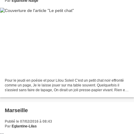
Par
Eglantine Nalge
Pour le jeudi en poésie et pour Lilou Soleil C'est un petit chat noir effronté
comme un page, Je le laisse jouer sur ma table souvent. Quelquefois il
s'assied sans faire de tapage, On dirait un joli presse-papier vivant. Rien en
lui, pas un poil de son...
Marseille
Publié le 07/02/2016 à 08:43
Par
Eglantine-Lilas