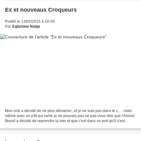
Ex et nouveaux Croqueurs
Publié le 13/02/2015 à 10:40
Par
Eglantine Nalge
Mon ordi a décidé de ne plus démarrer...et je ne suis pas dans le c..... mais
même avec un p'tit qui rame je ne pouvais pas ne pas vous dire que l'Amiral
Brunô a décidé de reprendre la mer et que c'est dans ce port qu'il s'est
installé: http://motsdebruno.blogspot.fr...