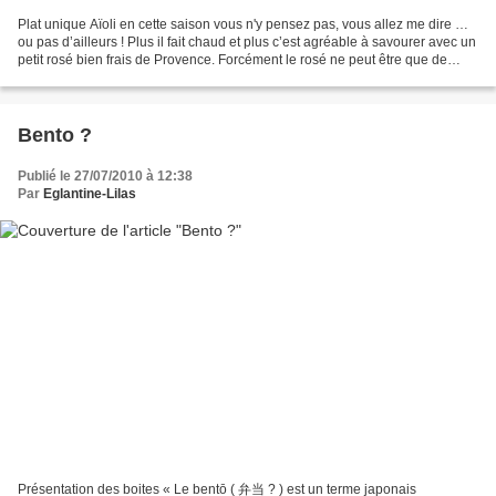
Plat unique Aïoli en cette saison vous n'y pensez pas, vous allez me dire …
ou pas d’ailleurs ! Plus il fait chaud et plus c’est agréable à savourer avec un
petit rosé bien frais de Provence. Forcément le rosé ne peut être que de
Provence pour déguster...
Bento ?
Publié le 27/07/2010 à 12:38
Par
Eglantine-Lilas
Présentation des boites « Le bentō ( 弁当 ? ) est un terme japonais