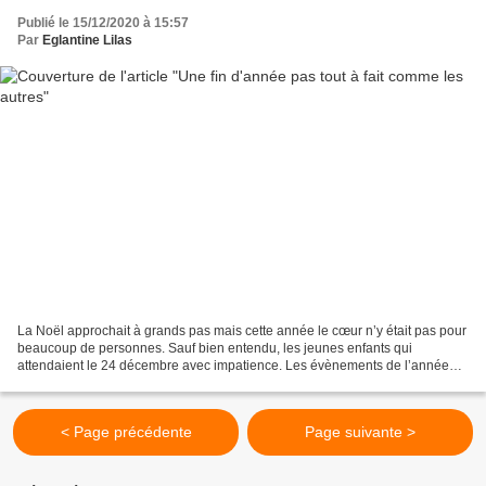
Publié le 15/12/2020 à 15:57
Par
Eglantine Lilas
La Noël approchait à grands pas mais cette année le cœur n’y était pas pour
beaucoup de personnes. Sauf bien entendu, les jeunes enfants qui
attendaient le 24 décembre avec impatience. Les évènements de l’année
qui venait de s’écouler, ne pouvaient empêcher...
< Page précédente
Page suivante >