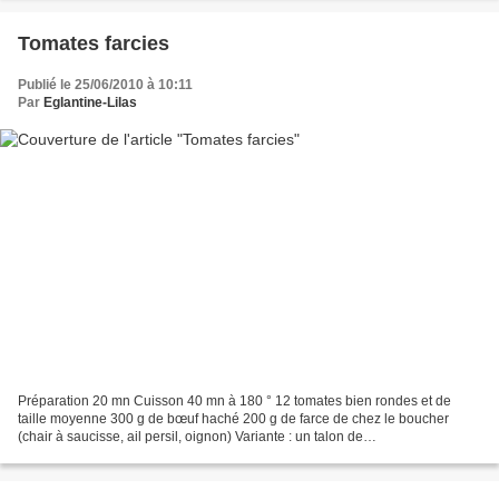
Tomates farcies
Publié le 25/06/2010 à 10:11
Par
Eglantine-Lilas
Préparation 20 mn Cuisson 40 mn à 180 ° 12 tomates bien rondes et de
taille moyenne 300 g de bœuf haché 200 g de farce de chez le boucher
(chair à saucisse, ail persil, oignon) Variante : un talon de
jambon+ail+persil+oignon Un bon quignon de pain rassis...