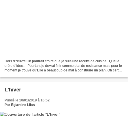
Hors d’œuvre On pourrait croire que je suis une recette de cuisine ! Quelle
drôle d’idée… Pourtant je devrai finir comme plat de résistance mais pour le
moment je trouve qu’Elle a beaucoup de mal à construire un plan. Oh certes
le jour ou Elle a décidé...
L'hiver
Publié le 10/01/2019 à 16:52
Par
Eglantine Lilas