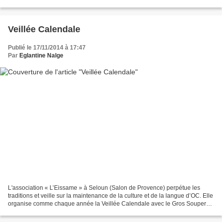
gens Merci à vous tous d'avoir...
Veillée Calendale
Publié le 17/11/2014 à 17:47
Par
Eglantine Nalge
L'association « L’Eissame » à Seloun (Salon de Provence) perpétue les
traditions et veille sur la maintenance de la culture et de la langue d’OC. Elle
organise comme chaque année la Veillée Calendale avec le Gros Souper
de Noël : Le vendredi 19 décembre...