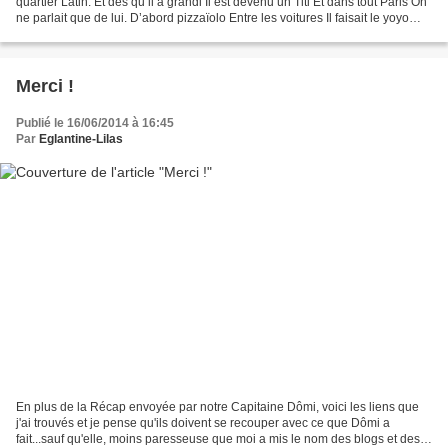
quartier Latin. Et dès qu’il a grandi Il est devenu un Titi Et dans tout Paris On
ne parlait que de lui. D’abord pizzaïolo Entre les voitures Il faisait le yoyo
Pour livrer au plus...
Merci !
Publié le 16/06/2014 à 16:45
Par
Eglantine-Lilas
En plus de la Récap envoyée par notre Capitaine Dômi, voici les liens que
j'ai trouvés et je pense qu'ils doivent se recouper avec ce que Dômi a
fait...sauf qu'elle, moins paresseuse que moi a mis le nom des blogs et des