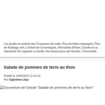
Les jeudis en poésie des Croqueurs de mots. Plus de belle campagne, Plus
de feuillage vert, L'enfant de la montagne, Hirondelle d'hiver, Chante en la
cheminée Où naguère a chanté, Aux beaux jours de l'année, L'hirondelle
d'été. Et sur les promenades Plus...
Salade de pommes de terre au thon
Publié le 10/05/2013 à 01:11
Par
Eglantine-Lilas