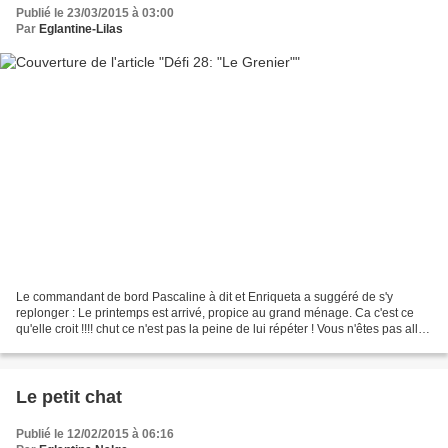
Publié le 23/03/2015 à 03:00
Par
Eglantine-Lilas
Le commandant de bord Pascaline à dit et Enriqueta a suggéré de s'y
replonger : Le printemps est arrivé, propice au grand ménage. Ca c'est ce
qu'elle croit !!!! chut ce n'est pas la peine de lui répéter ! Vous n'êtes pas allé
au grenier depuis longtemps......
Le petit chat
Publié le 12/02/2015 à 06:16