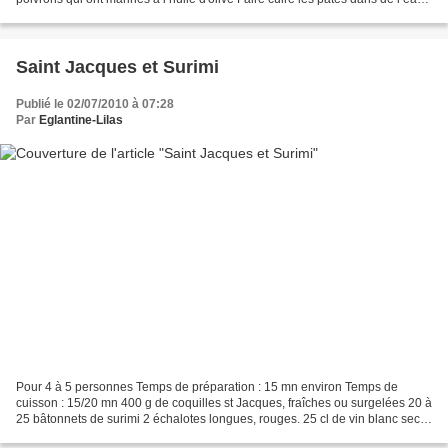
salée, suivant le temps...
Saint Jacques et Surimi
Publié le 02/07/2010 à 07:28
Par
Eglantine-Lilas
Pour 4 à 5 personnes Temps de préparation : 15 mn environ Temps de
cuisson : 15/20 mn 400 g de coquilles st Jacques, fraîches ou surgelées 20 à
25 bâtonnets de surimi 2 échalotes longues, rouges. 25 cl de vin blanc sec
25 cl de crème de soja (très bon...