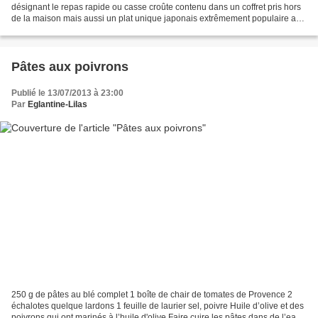
désignant le repas rapide ou casse croûte contenu dans un coffret pris hors
de la maison mais aussi un plat unique japonais extrêmement populaire au
Japon…dixit Wikipédia » C’est plus qu’un...
Pâtes aux poivrons
Publié le 13/07/2013 à 23:00
Par
Eglantine-Lilas
250 g de pâtes au blé complet 1 boîte de chair de tomates de Provence 2
échalotes quelque lardons 1 feuille de laurier sel, poivre Huile d’olive et des
poivrons qui ont marinés à l’huile d'olive Faire cuire les pâtes dans de l’eau