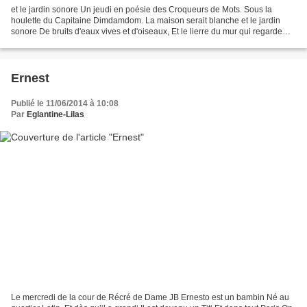
et le jardin sonore Un jeudi en poésie des Croqueurs de Mots. Sous la
houlette du Capitaine Dimdamdom. La maison serait blanche et le jardin
sonore De bruits d'eaux vives et d'oiseaux, Et le lierre du mur qui regarde
l'aurore Broderait d'ombres les rideaux...
Ernest
Publié le 11/06/2014 à 10:08
Par
Eglantine-Lilas
Le mercredi de la cour de Récré de Dame JB Ernesto est un bambin Né au