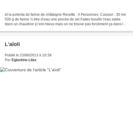
et la polenta de farine de châtaigne Recette : 4 Personnes. Cuisson : 30 mn
500 g de farine ½ litre d’eau une pincée de sel Faites bouillir l'eau salée
dans un chaudron (c’est mieux mais on ne trouve pas forcément ça dans les
cuisines actuelles) ou une...
L'aïoli
Publié le 23/06/2013 à 10:38
Par
Eglantine-Lilas