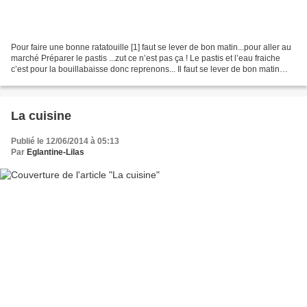
Pour faire une bonne ratatouille [1] faut se lever de bon matin...pour aller au
marché Préparer le pastis ...zut ce n’est pas ça ! Le pastis et l’eau fraiche
c’est pour la bouillabaisse donc reprenons... Il faut se lever de bon matin
certes, que je vous...
La cuisine
Publié le 12/06/2014 à 05:13
Par
Eglantine-Lilas