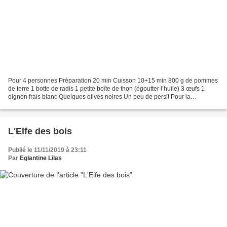
Pour 4 personnes Préparation 20 min Cuisson 10+15 min 800 g de pommes
de terre 1 botte de radis 1 petite boîte de thon (égoutter l’huile) 3 œufs 1
oignon frais blanc Quelques olives noires Un peu de persil Pour la
vinaigrette : 2 c à s huile d’olive 1...
L'Elfe des bois
Publié le 11/11/2019 à 23:11
Par
Eglantine Lilas