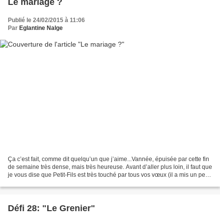
Le mariage ?
Publié le 24/02/2015 à 11:06
Par
Eglantine Nalge
Ça c’est fait, comme dit quelqu’un que j’aime...Vannée, épuisée par cette fin
de semaine très dense, mais très heureuse. Avant d’aller plus loin, il faut que
je vous dise que Petit-Fils est très touché par tous vos vœux (il a mis un petit
mot sur l’article...
Défi 28: "Le Grenier"